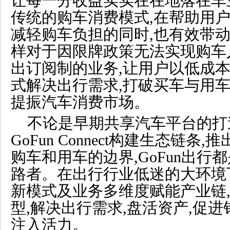
让每一分收益实实在在地落在车
传统的购车消费模式,
在帮助用
减轻购车负担的同时,也
有效带
样对于
因限牌政策无法实现购车人
出订阅制的业务,让用户以低成
式解决出行需求,
打破买车与用车
提振汽车消费市场。
不论是早期共享汽车平台的打
GoFun Connect构建生态链
购车和用车的边界,GoFun出行
路者。在出行行业低迷的大环境下,
新
模式
及业务多维度赋能产业链
型,
解决出行需求
,
盘活资产,促进
注入活力。