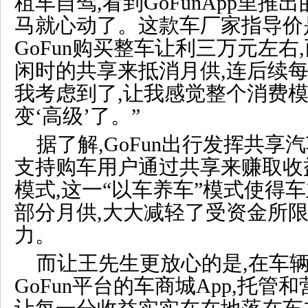
租车自驾
,看到GoFun
App里推出
马就心动了。
这款车
厂家指导价是
GoFun购买
整车让利三万元左右,
闲时的共享
来抵消月供,连后续
我考虑到了,让我感觉整个消费
变‘高级’了。”
据了解,Go
Fun
出行
发挥共享汽
支持
购车
用户通过共享来赚取收
模式,这一“以车养车”模式使得
车
部分月供,大大减轻了受资金所
力。
而让王先生更放心的是,在车辆
GoFun平台的车商城App,托管