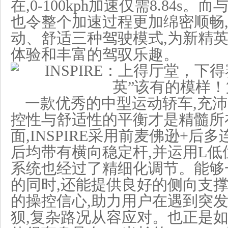
在,0-100kph加速仅需8.84s
也令整个加速过程更加绵密顺畅
动、舒适三种驾驶模式,为新精
体验和丰富的驾驭乐趣。
一款优秀的中型运动轿车,充沛
控性与舒适性的平衡才是精髓所
面,INSPIRE采用前麦佛逊+后
后均带有横向稳定杆,并运用L低
系统也经过了精细化调节。能够
的同时,还能提供良好的侧向支撑
的操控信心,助力用户在遇到突
狈,复杂路况从容应对。也正是如