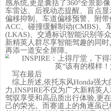
感系统,更是囊括了360°全景
车雷达、后视动态提醒、盲点显
偏移抑制、车道偏移预警、附带
ACC、碰撞缓解制动(CMBS)
(LKAS)、交通标识智能识别等
新精英人群尽享智能驾趣的同时
再添一道安全屏障。
写在最后
综上所述,依托东风Honda强
力,INSPIRE不仅为广大新精
驾驭享受和高品质出行体验,更
己的荣光。而赛道上的角逐虽已