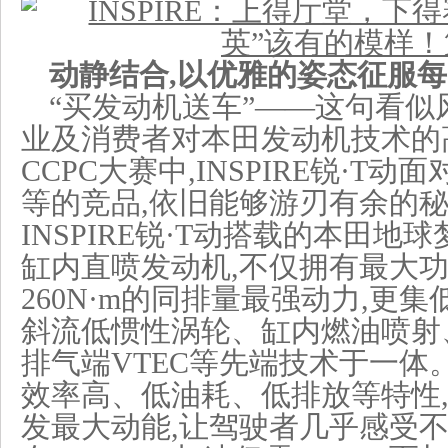
动静结合,
以优雅的姿态
征服
每
“买发动机送车”——这句看似
业及消费者对本田发动机技术的
CCPC大赛中,INSPIRE锐·T
等的竞品,依旧能够游刃有余的
INSPIRE锐·T动搭载的本田地球
缸内直喷发动机,不仅拥有最大功率
260N·m的同排量最强动力,更
斜流低惯性涡轮、缸内燃油喷射、
排气端VTEC等先端技术于一体
效率高、低油耗、低排放等特性,
发最大动能,让驾驶者几乎感受