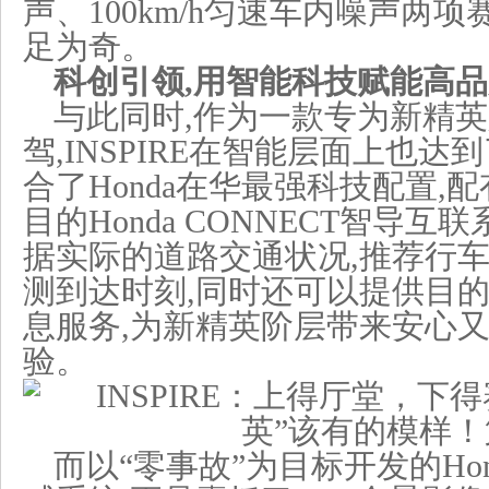
声、100km/h匀速车内噪声两
足为奇。
科创引领
,
用
智能科技
赋能
高品
与此同时,作为一款专为新精
驾,INSPIRE在智能层面上也达
合了Honda在华最强科技配置,
目的Honda CONNECT智导
据实际的道路交通状况,推荐行
测到达时刻,同时还可以提供目
息服务,为新精英阶层带来安心
验。
而以“零事故”为目标开发的Hond