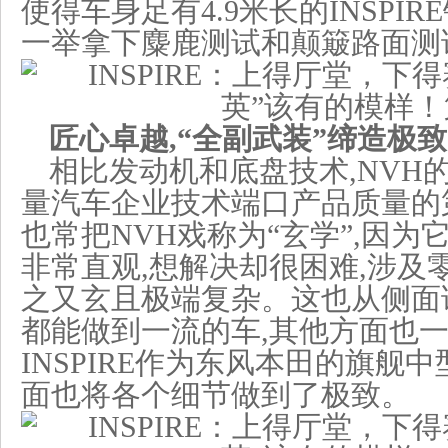
使得车身足有4.9米长的INSPI
一举拿下麋鹿测试和颠簸路面测
匠心卓越,
“全副武装”
缔造
极致
相比发动机和底盘技术,NVH
量汽车企业技术端口产品质量的
也常把NVH戏称为“玄学”,因
非常直观,想解决却很困难,涉及
之又玄且极端复杂。这也从侧面证
都能做到一流的车,其他方面也
INSPIRE作为东风本田的旗舰中
面也将各个细节做到了极致。