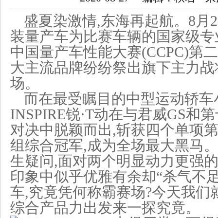
盛夏染激情,东海再起航。8月2
装量产车为比赛车辆的国家级专业
中国量产车性能大赛(CCPC)第
大主流品牌纷纷祭出旗下主力战将
场。
而在最受瞩目的中型运动轿车
INSPIRE锐·T动在与君威GS
对决中脱颖而出,斩获四个单项第
组综合冠军,成为全场最大黑马
生疑问,面对两个明显动力更强的对手
印象中似乎优雅有余却“杀气不
车,究竟凭何称霸赛场?今天我们
综合产品力出发来一探究竟。