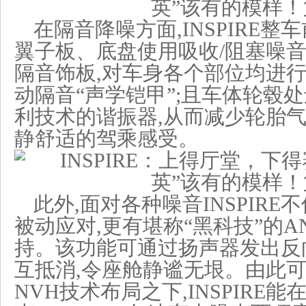
在隔音降噪方面,INSPIRE
翼子板、底盘使用吸收/阻塞噪
隔音饰板,对车身各个部位均进行
动隔音“声学铠甲”;且车体轮毂处
利技术的谐振器,从而减少轮胎气
静舒适的驾乘感受。
此外,面对各种噪音INSPIR
被动应对,更有堪称“黑科技”的
持。该功能可通过扬声器发出反
互抵消,令座舱静谧无垠。由此可
NVH技术布局之下,INSPIRE能在