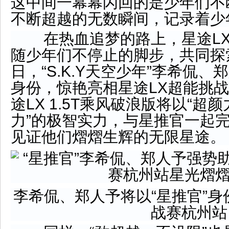
这中间一幕幕闪回的是少年们不
不断超越的无数瞬间，记录着少年
在热血追梦的路上，星途LX 1
随少年们不停止的脚步，共同探索
日，“S.K.Y天空少年”李希侃、
身份，惊艳亮相星途LX超能挑
途LX 1.5T乘风破浪版将以“超颜
力”的极智实力，与星推官一起
见证他们熠熠生辉的无限星途。
李希侃、郑人予将以“星推官”身
战赛杭州站