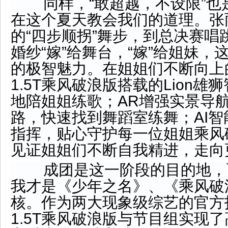
同样，“敢超越，不设限”也
在这个夏天教会我们的道理。张
的“四步顺拐”舞步，到总决赛唱
婚纱“嫁”给舞台，“嫁”给姐妹
的极智魅力。在姐姐们不断向上
1.5T乘风破浪版搭载的Lion雄
地陪姐姐练歌；AR增强实景导
路，快速找到舞蹈室练舞；AI
指挥，贴心守护每一位姐姐乘风
见证姐姐们不断自我精进，走向
成团是这一阶段的目的地，
我才是《少年之名》、《乘风破
核。作为两大现象级综艺的官方
1.5T乘风破浪版与节目组实现