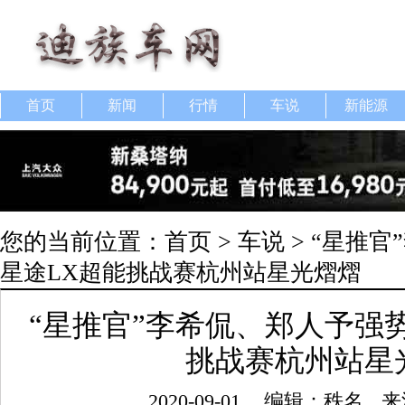
首页
新闻
行情
车说
新能源
您的当前位置：
首页
>
车说
> “星推
星途LX超能挑战赛杭州站星光熠熠
“星推官”李希侃、郑人予强势
挑战赛杭州站星
2020-09-01
编辑：秩名
来