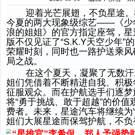
迎着光芒展翅，不负星途。8
今夏的两大现象级综艺——《少
浪的姐姐》的官方指定座驾，星途L
版不仅见证了“S.K.Y天空少年
荣耀时刻，同时也一路护送乘风
局之战。
在这个夏天，凝聚了无数汗
姐们凭借着不断精进自我、积极
征服观众。而在护航选手们逐梦
将“勇于挑战、敢于超越”的价值
费者。未来，星途汽车将继续为“S
姐们大展星途而保驾护航，不负