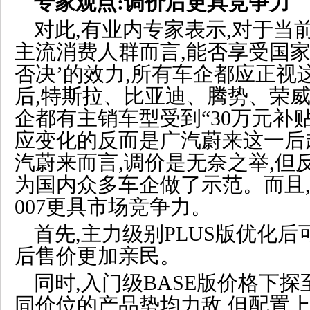
专家观点:调价后更具竞争力
对此,有业内专家表示,对于当
主流消费人群而言,能否享受国家
否决’的效力,所有车企都应正视
后,特斯拉、比亚迪、腾势、荣威
企都有主销车型受到“30万元补
应变化的反而是广汽蔚来这一后
汽蔚来而言,调价是无奈之举,但
为国内众多车企做了示范。而且,
007更具市场竞争力。
首先,主力级别PLUS版优化后
后售价更加亲民。
同时,入门级BASE版价格下探至
同价位的产品势均力敌,但配置上HYC