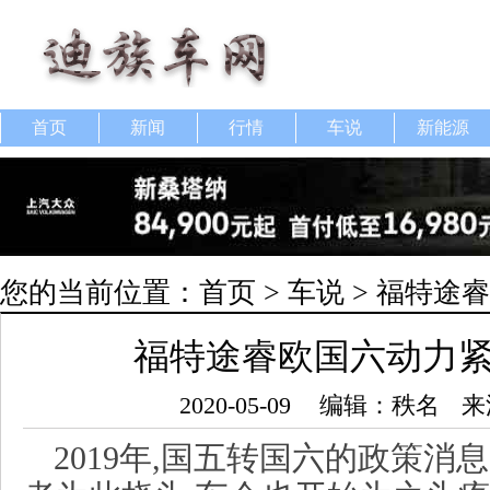
首页
新闻
行情
车说
新能源
您的当前位置：
首页
>
车说
> 福特途
福特途睿欧国六动力
2020-05-09
编辑：秩名
来
2019年,国五转国六的政策消