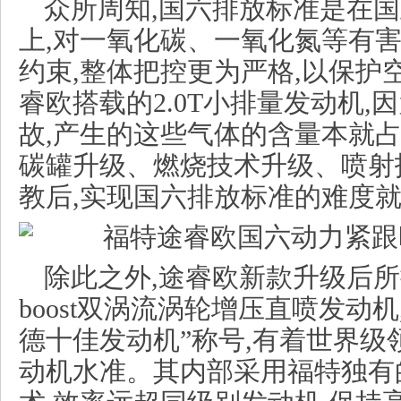
众所周知,国六排放标准是在
上,对一氧化碳、一氧化氮等有
约束,整体把控更为严格,以保护
睿欧搭载的2.0T小排量发动机,
故,产生的这些气体的含量本就占
碳罐升级、燃烧技术升级、喷射
教后,实现国六排放标准的难度
除此之外,途睿欧新款升级后所搭载的
boost双涡流涡轮增压直喷发动
德十佳发动机”称号,有着世界级
动机水准。其内部采用福特独有的 E