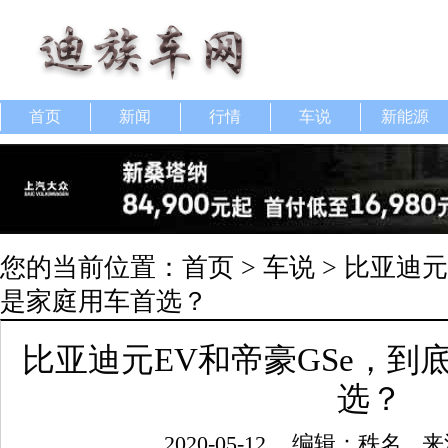
首页
新闻
行情
车说
新能源
您的当前位置：
首页
>
车说
> 比亚迪元
是家庭用车首选？
比亚迪元EV和帝豪GSe，到
选？
2020-05-12
编辑：秩名
来