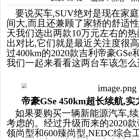
要说买车,SUV绝对是现在家
间大,而且还兼顾了家轿的舒适性
天我们选出两款10万元左右的热
出对比,它们就是最近关注度很高
过400km的2020款吉利帝豪GS
我们一起来看看这两台车该怎么
帝豪GSe
450km
超长
续航
,实
如果要购买一辆新能源汽车,
考虑的。经过升级而来的2020款帝
领尚型和600臻尚型,NEDC综