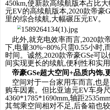
450km,使新款高续航版本占比
元EV的高续航版本,2020款帝豪
里的综合续航,大幅碾压元EV。
此外,就充电效率而言,2020款
下,电量30%~80%只需0.55小时
时间。诚然,2020款帝豪GSe
间实现更长的续航,便利性和实
帝豪GSe
超大空间+品质内饰,
空间对于一台家用车而言,也
购车因素。但比亚迪元EV车身
4360*1785*1690mm,轴距253
其驾乘空间相对不足,后备箱也较