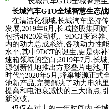
长城汽车GTO全域智慧生态
在清洁化领域,长城汽车坚持
发展,2019年6月,长城控股集
包括4N20发动机、9DCT变速器
内的动力总成系统,各项动力性
水平,其中9DCT的诞生,更是弥
速箱领域的空白;2019年7月,
源创新性地推出方形叠片电池,开
时代”;2020年5月,蜂巢能源正
池新产品,完美解决了动力电池
提高和电池衰减快的三大痛点,
新突破。
仅仅在过去的一年时间内,长