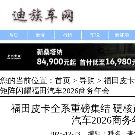
首页
新闻
行情
车说
新能源
您的当前位置：
首页
>
导购
> 福田皮
矩阵闪耀福田汽车2026商务年会
福田皮卡全系重磅集结 硬
汽车2026商
2025-12-23
编辑：秩名
来