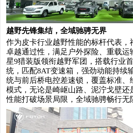
越野先锋集结，全域驰骋无界
作为皮卡行业越野性能的标杆代表，
卓越通过性，满足户外探险、重载运
星
9猎装版领衔越野军团，搭载行业首
统，匹配8AT变速箱，强劲动能持续
统与前后桥电控差速锁，覆盖标准、
模式，无论是崎岖山路、泥泞戈壁还
性能打破场景局限，全域驰骋畅行无