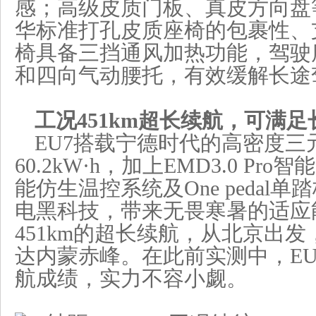
感；高级皮质门板、真皮方向盘
华标准打孔皮质座椅的包裹性、
椅具备三挡通风加热功能，驾驶
和四向气动腰托，有效缓解长途
工况451km超长续航，
可满足
EU7搭载宁德时代的高密度三
60.2kW·h，加上EMD3.0 Pr
能仿生温控系统及One pedal
电黑科技，带来无畏寒暑的适应
451km的超长续航，从北京出
达内蒙赤峰。在此前实测中，EU7
航成绩，实力不容小觑。