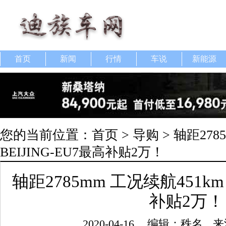
首页
新闻
行情
车说
新能源
您的当前位置：
首页
>
导购
> 轴距278
BEIJING-EU7最高补贴2万！
轴距2785mm 工况续航451km 
补贴2万！
2020-04-16
编辑：秩名
来