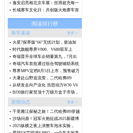
约精神，诠释“场景改装文化”
逸安启亮相北京车展：丝滑超充每一
刻，从容奔赴每一程
长城赛车文化日：共创版火炮赛车首
秀，V6火炮即将征战环塔
阅读排行榜
新车速递
更多>>
火星7探界版“66”无忧计划，柴油加
电放肆野
时代旗舰尊界V800、V680双车上
市，售价64.8万元起，全国展车现已
奇瑞晋升全球车企销量第九，7月出
到店
口破20万辆，创中国车企单月出口新
奇瑞汽车首批通过组合驾驶辅助系统
纪录
国标体系认证
尊界MPV定档8月5日上市，预售破万
台的秘密藏在这些细节里
大暑赴山野追流萤，二代哈弗H9
2026款承包盛夏全家诗意出行
从研发走向产业化 浩思动力W30 V6
样机点火 将落地莲花高性能产品线
BJ30旅行家登顶十万级方盒子市场，
轻越野赛道迎来格局拐点
新闻动态
更多>>
千里雅江探秘之旅！二代哈弗H9穿越
版征程将启，敬请期待！
沙场问鼎！冠军火炮征战2025新疆博
湖沙漠越野争霸赛
2025纵横之夜上演整车泡水实验，
G700开启全球预售
星瑞VS艾瑞泽8 PRO：一个车主的真