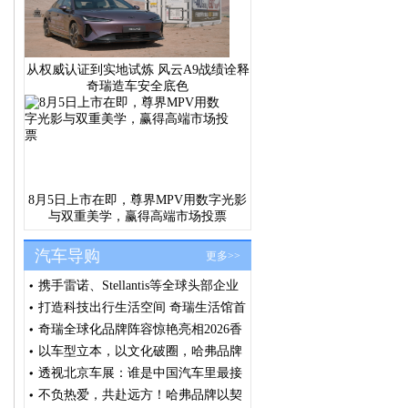
从权威认证到实地试炼 风云A9战绩诠释
奇瑞造车安全底色
8月5日上市在即，尊界MPV用数字光影
与双重美学，赢得高端市场投票
汽车导购
更多>>
携手雷诺、Stellantis等全球头部企业
浩思动力出席法国SIA大会共筑绿色
打造科技出行生活空间 奇瑞生活馆首
发展共识
店汕头盛大开业
奇瑞全球化品牌阵容惊艳亮相2026香
港车博会 全球右舵战略提速 技术生
以车型立本，以文化破圈，哈弗品牌
态价值释放
闪耀北京车展
透视北京车展：谁是中国汽车里最接
近全球化品牌的车企？
不负热爱，共赴远方！哈弗品牌以契