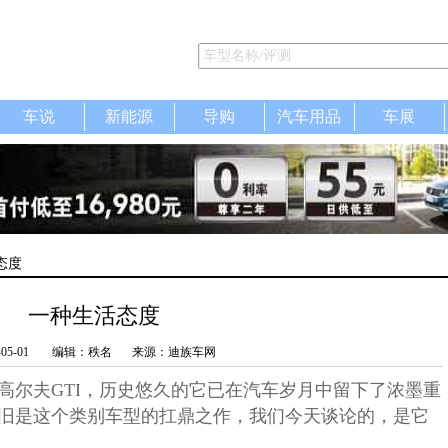
车说
新能源
导购
汽车用品
车展
态度
一种生活态度
-05-01
编辑：秩名
来源：迪族车网
高尔夫GTI，历史悠久的它已在汽车岁月中留下了浓墨重
旧是这个类别车型的扛鼎之作，我们今天谈论的，是它