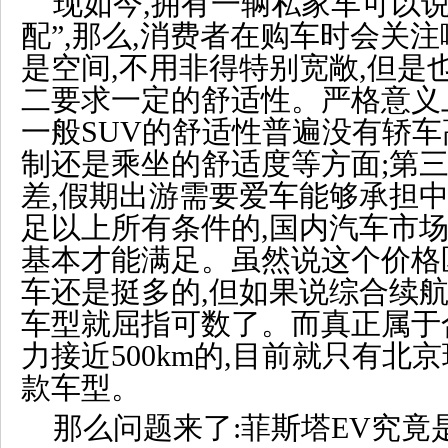
现如今,拥有一辆私家车可以
配”,那么,消费者在购车时会关
是空间,不用非得特别宽敞,但是也
二要求一定的舒适性。严格意义上
一般SUV的舒适性普遍没有轿车
制还是乘坐的舒适度等方面;第三
差,假期出游需要爱车能够承担
足以上所有条件的,国内汽车市场1
基本才能满足。虽然说这个价格
车还是挺多的,但如果说综合续航达
车型就屈指可数了。而真正属于
力接近500km的,目前就只有北
款车型。
那么问题来了:菲斯塔EV究竟