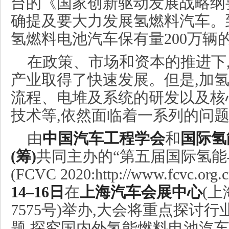
台的《国家创新驱动发展战略纲
确提及要大力发展氢燃料汽车。到
氢燃料电池汽车保有量200万辆
在政策、市场和资本的推进下
产业取得了快速发展。但是,加
流程、电堆及系统的研发以及核
技术等,依然面临着一系列的问
由
中国汽车工程学会
和
国际氢
(筹)
共同主办的“第五届国际氢
(FCVC 2020:http://www.fcvc.org
14
–
16
日
在
上海汽车会展中心
(
7575号)举办,大会将重点探讨
题,探究国内外氢能燃料电池汽