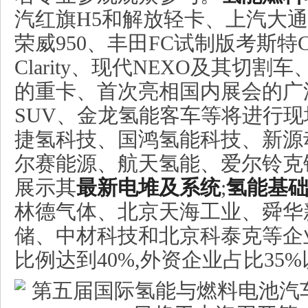
汽红旗H5和解放轻卡、上汽大通F
荣威950、丰田FC试制版考斯特C
Clarity、现代NEXO及其切
的重卡、首次亮相国内展会的广
SUV、金龙氢能客车等将进行现
捷氢科技、国鸿氢能科技、新源
尔赛能源、航天氢能、爱尔铃克
展示其
最新电堆及系统
;
氢能基
林德气体、北京天海工业、舜华
储、中材科技和北京科泰克等企业
比例达到40%,外资企业占比35