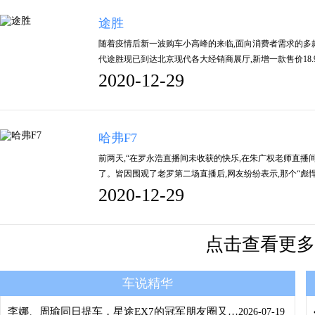
途胜
随着疫情后新一波购车小高峰的来临,面向消费者需求的多款
代途胜现已到达北京现代各大经销商展厅,新增一款售价18.9
2020-12-29
哈弗F7
前两天,“在罗永浩直播间未收获的快乐,在朱广权老师直播
了。皆因围观了老罗第二场直播后,网友纷纷表示,那个“彪悍
2020-12-29
点击查看更多
车说精华
李娜、周瑜同日提车，星途EX7的冠军朋友圈又壮大了
2026-07-19