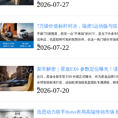
五……
2026-07-27
7万级价值标杆对决，瑞虎5运动版与缤
手握7万级预算，想买一台“不将就”的SUV，是当下许多
流单品，也是聪明可靠的智慧伙伴。在这一热门细分市场里
选……
2026-07-22
新车解密｜星途EX6 参数定位曝光！读
近日，星途全新车型 EX6 外观正式曝光，作为星途品牌
全球智造标准打造，还由欧洲顶级底盘团队专属调校，精
的……
2026-07-20
浩思动力联手Hofer布局高端传动市场