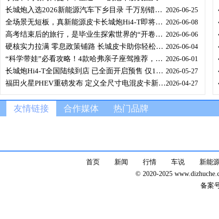
长城炮入选2026新能源汽车下乡目录 千万别错过这波国家专属福利
2026-06-25
全场景无短板，真新能源皮卡长城炮Hi4-T即将硬核登陆重庆车展
2026-06-08
高考结束后的旅行，是毕业生探索世界的“开卷”之旅
2026-06-06
硬核实力拉满 零息政策铺路 长城皮卡助你轻松解锁全场景皮卡车生活
2026-06-04
“科学带娃”必看攻略！4款哈弗亲子座驾推荐，最好的课堂在路上
2026-06-01
长城炮Hi4-T全国陆续到店 已全面开启预售 仅14.98万元起
2026-05-27
福田火星PHEV重磅发布 定义全尺寸电混皮卡新标杆
2026-04-27
友情链接
合作媒体
热门品牌
首页
新闻
行情
车说
新能
© 2020-2025 www.dizhuc
备案