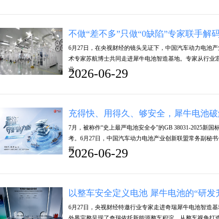
不做“差不多”只做“0缺陷”专家联手解
6月27日，在央视财经的镜头见证下，中国汽车动力电池
术专家苏航博士共同走进犀牛电池智造基地。专家从行业
业……
2026-06-29
充得快、用得久、够安全，犀牛电池破
7月，被称作“史上最严电池安全令”的GB 38031-20
考。6月27日，中国汽车动力电池产业创新联盟常务副秘
探……
2026-06-29
以整车安全定义电池 犀牛电池的“研发
6月27日，央视财经特邀行业专家走进奇瑞犀牛电池智造
外界完整呈现了奇瑞依托新能源整车积淀，从整车视角打