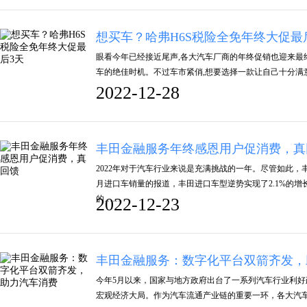
想买车？哈弗H6S税险全免年终大促最
眼看今年已经接近尾声,各大汽车厂商的年终促销也迎来最
车的绝佳时机。不过车市紧俏,想要选择一款让自己十分满
2022-12-28
丰田金融服务年终感恩用户促消费，真
2022年对于汽车行业来说是充满挑战的一年。尽管如此，
月进口车销量的报道，丰田进口车型逆势实现了2.1%的
的……
2022-12-23
丰田金融服务：数字化平台双箭齐发，
今年5月以来，国家与地方政府出台了一系列汽车行业利
宏观经济大局。作为汽车流通产业链的重要一环，各大汽车