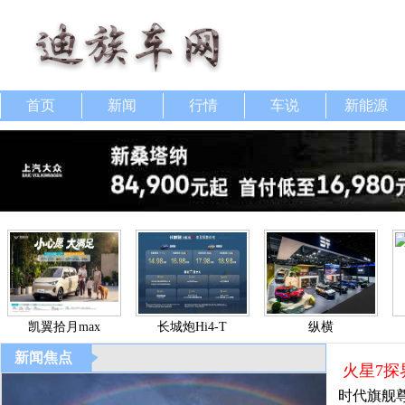
首页
新闻
行情
车说
新能源
凯翼拾月max
长城炮Hi4-T
纵横
新闻焦点
火星7探
时代旗舰尊