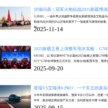
沙场问鼎！冠军火炮征战2025新疆博
11月8日，一场冬季沙漠越野争霸赛在新疆博湖县艾勒逊
勒逊乌拉沙漠的沙山沙海间展开了一场速度与激情的较量。
别……
2025-11-14
2025纵横之夜上演整车泡水实验，G7
9月19日，以“标记新时代”为主题的2025纵横之夜暨G7
SUV”G700全球预售正式开启，共推出4款配置车型，预售价3
2025-09-20
星瑞VS艾瑞泽8 PRO：一个车主的真
今年年初我就琢磨着换辆车。预算卡在15万以内，想要一
半年，最后锁定两款国产实力派：吉利星瑞东方曜·今朝版 vs 
2025-09-15