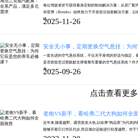
每位驾驶者皆可获得量身定制的制动解决方案：从原厂配
布雷博（Brembo）始终致力于开发前沿创新解决方案，
续……
2025-11-26
安全无小事，定期更换空气悬挂：为何
一套先进的空气悬挂系统，不仅关乎座驾的舒适与稳定，
是否曾留意过那默默支撑着整车重量的空气悬挂系统？作
来……
2025-09-26
点击查看更多
老炮VS新手，看哈弗二代大狗如何全
近年来,随着越野、露营愈发火热,以哈弗“狗品类”为代表
能够开着它们市区代步,而且偶尔还能进行轻度越野。对于