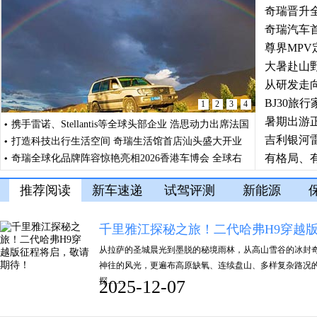
起，全国
奇瑞晋升
长城汽车
问界M8
山海炮
中国车企
奇瑞汽车
尊界MPV
这些细节
大暑赴山野
家诗意出
从研发走向
地莲花高
BJ30旅
1
2
3
4
来格局拐
暑期出游正
携手雷诺、Stellantis等全球头部企业 浩思动力出席法国
对越野车
吉利银河
SIA大会共筑绿色发展共识
打造科技出行生活空间 奇瑞生活馆首店汕头盛大开业
双纪录
有格局、有
奇瑞全球化品牌阵容惊艳亮相2026香港车博会 全球右
舵战略提速 技术生态价值释放
放了些什
推荐阅读
新车速递
试驾评测
新能源
千里雅江探秘之旅！二代哈弗H9穿越
从拉萨的圣城晨光到墨脱的秘境雨林，从高山雪谷的冰封
神往的风光，更遍布高原缺氧、连续盘山、多样复杂路况的
探……
2025-12-07