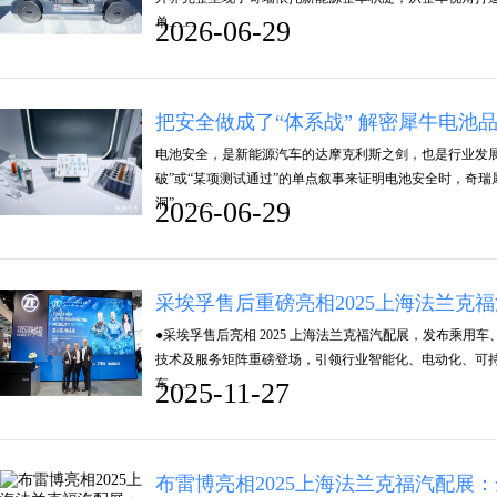
单……
2026-06-29
把安全做成了“体系战” 解密犀牛电池
电池安全，是新能源汽车的达摩克利斯之剑，也是行业发
破”或“某项测试通过”的单点叙事来证明电池安全时，奇
洞”，……
2026-06-29
采埃孚售后重磅亮相2025上海法兰克
●采埃孚售后亮相 2025 上海法兰克福汽配展，发布乘
技术及服务矩阵重磅登场，引领行业智能化、电动化、可持
车……
2025-11-27
布雷博亮相2025上海法兰克福汽配展