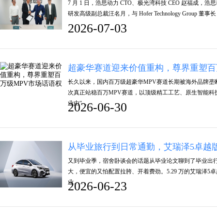
7 月 1 日，浩思动力 CTO、极光湾科技 CEO 赵福成
研发高级副总裁汪名月，与 Hofer Technology Group 董事长 Johan
2026-07-03
超豪华赛道迎来价值重构，尊界重塑百
长久以来，国内百万级超豪华MPV赛道长期被海外品牌垄
次真正站稳百万MPV赛道，以顶级精工工艺、原生智能科
业由“……
2026-06-30
从毕业旅行到日常通勤，艾瑞泽5卓越
又到毕业季，宿舍卧谈会的话题从毕业论文聊到了毕业出
大，便宜的又怕配置拉胯、开着费劲。5.29 万的艾瑞泽
业……
2026-06-23