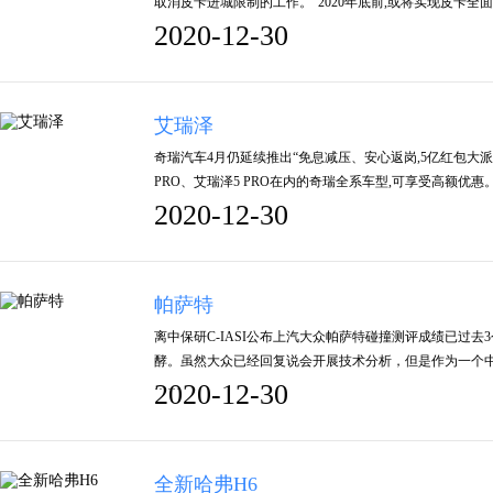
取消皮卡进城限制的工作。”2020年底前,或将实现皮卡全面解
2020-12-30
艾瑞泽
奇瑞汽车4月仍延续推出“免息减压、安心返岗,5亿红包大派
PRO、艾瑞泽5 PRO在内的奇瑞全系车型,可享受高额优惠
2020-12-30
帕萨特
离中保研C-IASI公布上汽大众帕萨特碰撞测评成绩已过
酵。虽然大众已经回复说会开展技术分析，但是作为一个
……
2020-12-30
全新哈弗H6