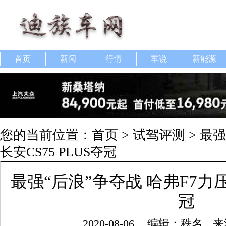
首页
新闻
行情
车说
新能源
您的当前位置：
首页
>
试驾评测
> 最
长安CS75 PLUS夺冠
最强“后浪”争夺战 哈弗F7力压长
冠
2020-08-06
编辑：秩名
来