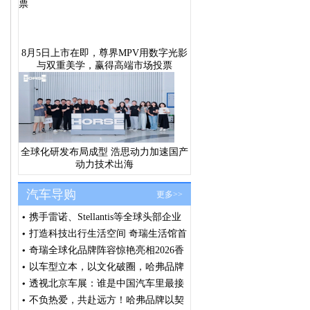
8月5日上市在即，尊界MPV用数字光影
与双重美学，赢得高端市场投票
全球化研发布局成型 浩思动力加速国产
动力技术出海
汽车导购
更多>>
携手雷诺、Stellantis等全球头部企业
浩思动力出席法国SIA大会共筑绿色
打造科技出行生活空间 奇瑞生活馆首
发展共识
店汕头盛大开业
奇瑞全球化品牌阵容惊艳亮相2026香
港车博会 全球右舵战略提速 技术生
以车型立本，以文化破圈，哈弗品牌
态价值释放
闪耀北京车展
透视北京车展：谁是中国汽车里最接
近全球化品牌的车企？
不负热爱，共赴远方！哈弗品牌以契