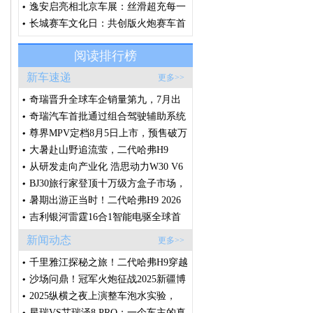
约精神，诠释“场景改装文化”
逸安启亮相北京车展：丝滑超充每一
刻，从容奔赴每一程
长城赛车文化日：共创版火炮赛车首
秀，V6火炮即将征战环塔
阅读排行榜
新车速递
更多>>
奇瑞晋升全球车企销量第九，7月出
口破20万辆，创中国车企单月出口新
奇瑞汽车首批通过组合驾驶辅助系统
纪录
国标体系认证
尊界MPV定档8月5日上市，预售破万
台的秘密藏在这些细节里
大暑赴山野追流萤，二代哈弗H9
2026款承包盛夏全家诗意出行
从研发走向产业化 浩思动力W30 V6
样机点火 将落地莲花高性能产品线
BJ30旅行家登顶十万级方盒子市场，
轻越野赛道迎来格局拐点
暑期出游正当时！二代哈弗H9 2026
款，满足一家人对越野车的所有想
吉利银河雷霆16合1智能电驱全球首
象！
发，创节能性能双纪录
新闻动态
更多>>
千里雅江探秘之旅！二代哈弗H9穿越
版征程将启，敬请期待！
沙场问鼎！冠军火炮征战2025新疆博
湖沙漠越野争霸赛
2025纵横之夜上演整车泡水实验，
G700开启全球预售
星瑞VS艾瑞泽8 PRO：一个车主的真