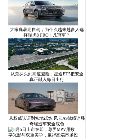
大家庭暑期自驾，为什么越来越多人选
择瑞虎8 PRO非凡冠军？
从鬼探头到高速避险，星途ET5把安全
真正融入每日出行
从权威认证到实地试炼 风云A9战绩诠释
奇瑞造车安全底色