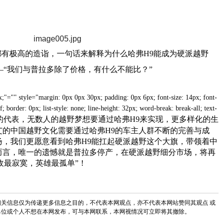
有极高的造诣，一句话来解释为什么哈弗H9能成为硬派越野
“我们与普拉多除了价格，有什么不能比？”
;"="" style="margin: 0px 0px 30px; padding: 0px 6px; font-size: 14px; font-
border: 0px; list-style: none; line-height: 32px; word-break: break-all; text-
的代表，无数人的越野梦想要通过哈弗H9来实现，更多样化的生
艾的中国越野文化需要通过哈弗H9的车主人群不断的完善与成
扬，我们更愿意看到哈弗H9能扛起硬派越野这个大旗，带领着中
而言，唯一的遗憾就是普拉多停产，在硬派越野细分市场，将再
敌最寂寞，英雄最孤单”！
关信息仅为传递更多信息之目的，不代表本网观点，亦不代表本网站赞同其观点 或
单位或个人不想在本网发布，可与本网联系，本网视情况可立即将其撤除。