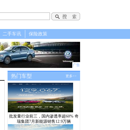
二手车讯
保险政策
广告
热门车型
更多>>
批发量行业前三，国内渗透率超60% 奇
瑞集团7月新能源销售12.9万辆