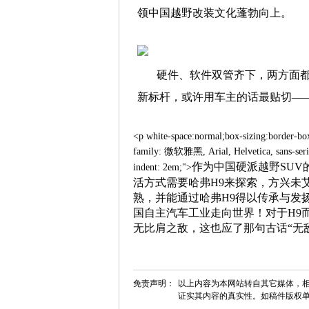
领中国越野改装文化蓬勃向上。
硬件、软件双管齐下，两方面都
新标杆，或许用车主的话最贴切——
<p white-space:normal;box-sizing:border-box
family: 微软雅黑, Arial, Helvetica, sans-serif; 
作为中国硬派越野SUV
indent: 2em;">
活方式需要哈弗H9来探索，方兴未
熟，并能通过哈弗H9得以传承与发
国自主汽车工业走向世界！对于H9
无比肩之敌，这也应了那句古话“无
免责声明：
以上内容为本网站转自其它媒体，相
证实其内容的真实性。如稿件版权