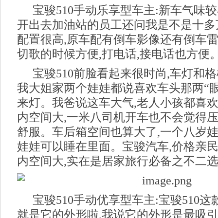
宝骏510手动乐享型车主:新车气味较
开出去加油站的员工还问我是不是十多万
配置很高,原车配有倒车影像还有倒车雷
切歌的时候方便,打电话,接电话也方便
宝骏510前脸看起来很时尚,车灯和
我大姐家两个娃娃都说喜欢车头那两“眼
来灯。我爸说这车大气,老人小孩都喜
内空间大,一米八司机开车也不会觉得压
舒服。车后箱空间也算大了,一个八岁
娃娃可以睡在里面。宝骏汽车,价格亲民
内空间大,实在是居家旅行必备之不二选
宝骏510手动优享型车主:宝骏510
就是它的外形啦,我说它的外形是最吸引