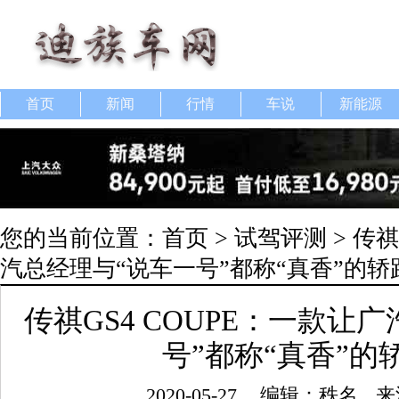
首页
新闻
行情
车说
新能源
您的当前位置：
首页
>
试驾评测
> 传祺
汽总经理与“说车一号”都称“真香”的轿
传祺GS4 COUPE：一款让
号”都称“真香”的
2020-05-27
编辑：秩名
来