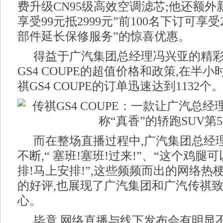
费升级CN95级高效空调滤芯;他还额外
享受99元抵2999元”前100名下订可享
部件延长保修服务”的惊喜优惠。
得益于广汽集团总经理冯兴亚的精
GS4 COUPE的超值价格和政策,在半
祺GS4 COUPE的订单迅速达到1132个
而在整场直播过程中,广汽集团总经
不断,“ 塞班!塞班!过来!”、“这个鸡腿可
排!马上安排!”,这些频频而出的网络热
的好评,也展现了广汽集团和广汽传祺
心。
毕竟,网络直播与线下发布会有明显