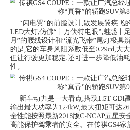
“闪电翼”的前脸设计,散发展翼疾飞
LED大灯,仿佛“十万伏特电眼”,魅惑十
月”的腰线设计和“流光飞带”尾灯极具
的是,它的车身风阻系数低至0.29cd,大
但让行驶更加稳定,还可进一步降低油耗
性。
新车动力是一大看点,搭载1.5T GD
输出最大功率为124kW,最大扭矩可达26
全性能按照最新2018版C-NCAP五星
高能保护驾乘者的安全。在传祺GS4家族