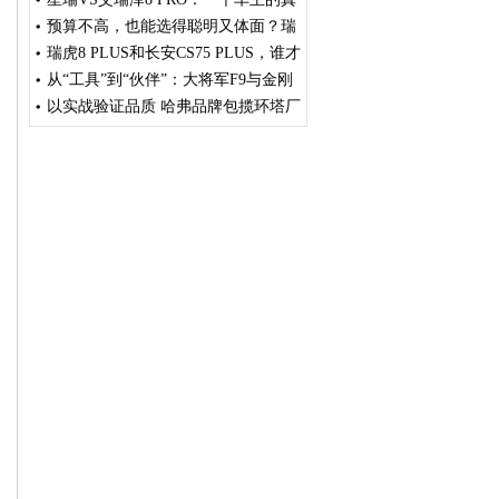
实纠结与最终惊喜
预算不高，也能选得聪明又体面？瑞
虎7卓越版越了解越动心
瑞虎8 PLUS和长安CS75 PLUS，谁才
是“真香”选择？
从“工具”到“伙伴”：大将军F9与金刚
炮谁更懂创富者的需求？
以实战验证品质 哈弗品牌包揽环塔厂
商队杯T2.1组冠亚军