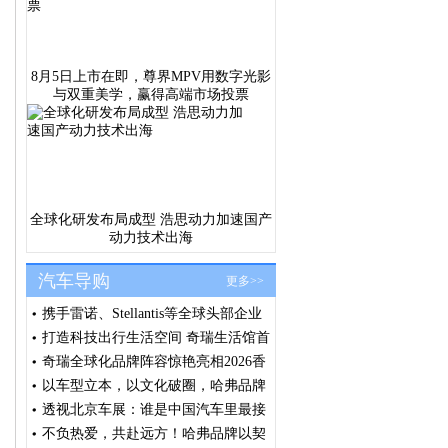
8月5日上市在即，尊界MPV用数字光影
与双重美学，赢得高端市场投票
全球化研发布局成型 浩思动力加速国产
动力技术出海
汽车导购
更多>>
携手雷诺、Stellantis等全球头部企业
浩思动力出席法国SIA大会共筑绿色
打造科技出行生活空间 奇瑞生活馆首
发展共识
店汕头盛大开业
奇瑞全球化品牌阵容惊艳亮相2026香
港车博会 全球右舵战略提速 技术生
以车型立本，以文化破圈，哈弗品牌
态价值释放
闪耀北京车展
透视北京车展：谁是中国汽车里最接
近全球化品牌的车企？
不负热爱，共赴远方！哈弗品牌以契