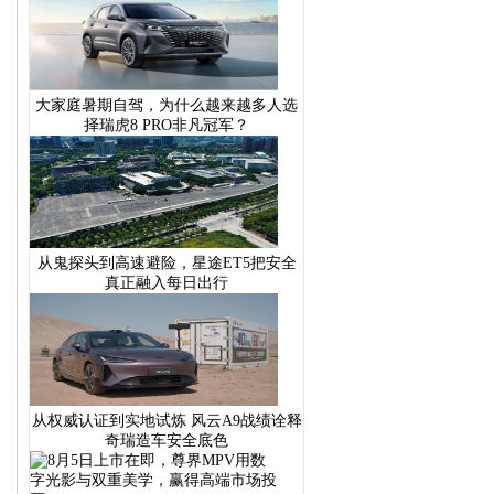
大家庭暑期自驾，为什么越来越多人选
择瑞虎8 PRO非凡冠军？
从鬼探头到高速避险，星途ET5把安全
真正融入每日出行
从权威认证到实地试炼 风云A9战绩诠释
奇瑞造车安全底色