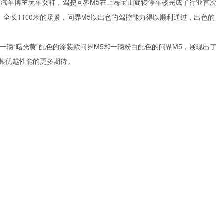
和汽车博主玩车女神，驾驶问界M5在上海宝山旋转停车楼完成了行业首次
大、全长1100米的场景，问界M5以出色的驾控能力得以顺利通过，出色的
一辆“曙光黄”配色的涂装款问界M5和一辆粉白配色的问界M5，展现出了
其优越性能的更多期待。