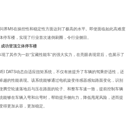
问界M5在操控性和稳定性方面达到了极高的水平。即使面临如此高难度
体停车楼，实现了行业首次速倒刷圈，令行业侧目。
码，成功登顶立体停车楼
体现了其作为一款“宝藏性能车”的强大实力，在亮眼表现背后，也展示了
WEI DATS动态自适应扭矩系统，不仅有效提升了车辆的驾乘舒适性，还
卓越的性能表现。该系统能够通过电机旋变传感器感知路面变化，识别
使腾空轮速落地后与压在路面的轮子、和整车车速一致，提前控制车辆
统能够在车辆入弯和出弯时，帮助提升侧向力，降低甩尾风险，进而提
变得更加从容，更加稳定。