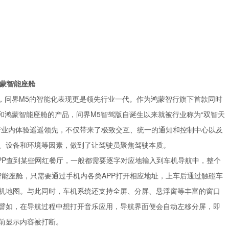
蒙智能座舱
外，问界M5的智能化表现更是领先行业一代。作为鸿蒙智行旗下首款同时
驾驶系统和鸿蒙智能座舱的产品，问界M5智驾版自诞生以来就被行业称为“双智天
行业内体验遥遥领先，不仅带来了极致交互、统一的通知和控制中心以及
、设备和环境等因素，做到了让驾驶员聚焦驾驶本质。
PP查到某些网红餐厅，一般都需要逐字对应地输入到车机导航中，整个
智能座舱，只需要通过手机内各类APP打开相应地址，上车后通过触碰车
机地图。与此同时，车机系统还支持全屏、分屏、悬浮窗等丰富的窗口
譬如，在导航过程中想打开音乐应用，导航界面便会自动左移分屏，即
前显示内容被打断。