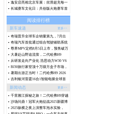
约精神，诠释“场景改装文化”
逸安启亮相北京车展：丝滑超充每一
刻，从容奔赴每一程
长城赛车文化日：共创版火炮赛车首
秀，V6火炮即将征战环塔
阅读排行榜
新车速递
更多>>
奇瑞晋升全球车企销量第九，7月出
口破20万辆，创中国车企单月出口新
奇瑞汽车首批通过组合驾驶辅助系统
纪录
国标体系认证
尊界MPV定档8月5日上市，预售破万
台的秘密藏在这些细节里
大暑赴山野追流萤，二代哈弗H9
2026款承包盛夏全家诗意出行
从研发走向产业化 浩思动力W30 V6
样机点火 将落地莲花高性能产品线
BJ30旅行家登顶十万级方盒子市场，
轻越野赛道迎来格局拐点
暑期出游正当时！二代哈弗H9 2026
款，满足一家人对越野车的所有想
吉利银河雷霆16合1智能电驱全球首
象！
发，创节能性能双纪录
新闻动态
更多>>
千里雅江探秘之旅！二代哈弗H9穿越
版征程将启，敬请期待！
沙场问鼎！冠军火炮征战2025新疆博
湖沙漠越野争霸赛
2025纵横之夜上演整车泡水实验，
G700开启全球预售
星瑞VS艾瑞泽8 PRO：一个车主的真