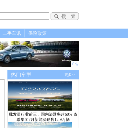
二手车讯
保险政策
广告
热门车型
更多>>
批发量行业前三，国内渗透率超60% 奇
瑞集团7月新能源销售12.9万辆