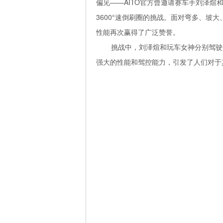
偏见——AITO官方曾邀请赛车手刘泽煊
3600°速倒刷圈的挑战。面对弯多、坡
性能再次赢得了广泛赞誉。
挑战中，刘泽煊和玩车女神分别驾驶
强大的性能和驾控能力，引发了人们对于