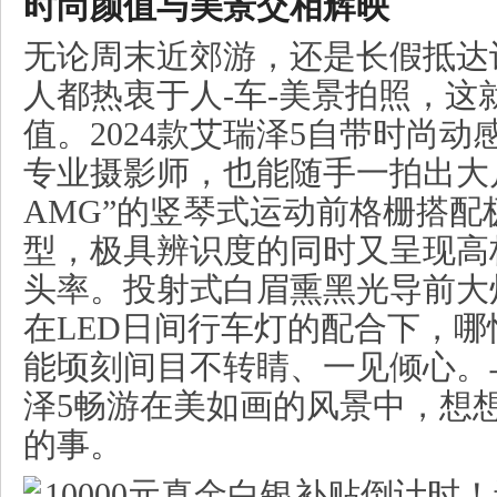
时尚
颜值与美景交相辉映
无论周末近郊游，还是长假抵达
人都热衷于人-车-美景拍照，这
值。2024款艾瑞泽5自带时尚
专业摄影师，也能随手一拍出大
AMG”的竖琴式运动前格栅搭配
型，极具辨识度的同时又呈现高
头率。投射式白眉熏黑光导前大
在LED日间行车灯的配合下，
能顷刻间目不转睛、一见倾心。与
泽5畅游在美如画的风景中，想
的事。