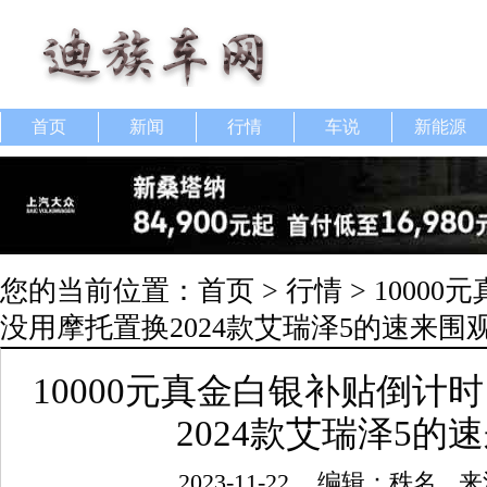
首页
新闻
行情
车说
新能源
您的当前位置：
首页
>
行情
> 1000
没用摩托置换2024款艾瑞泽5的速来围
10000元真金白银补贴倒计
2024款艾瑞泽5的
2023-11-22
编辑：秩名
来