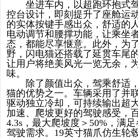
坐进车内，以超跑环抱式驾
控台设计，即刻提升了座舱运
的实体按键手感出众，舒适的
电动调节和腰撑功能，让乘坐
态，都能尽享惬意。此外，为
野，闪电猫还搭载了延贯车尾
让用户将绝美风光一览无余，
味。
除了颜值出众，驾乘舒适，
猫的优势之一。车辆采用了并
驱动独立冷却，可持续输出超
加速、爬坡更好的驾驶感受，
4.3s，最大爬坡度＞50%，
驾驶需求。19英寸猫爪仿生轮毂