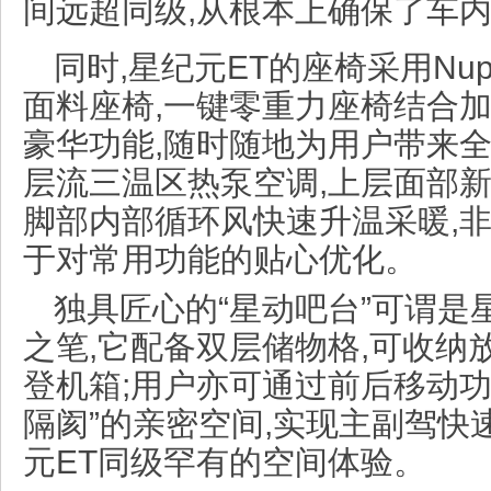
间远超同级,从根本上确保了车
同时,星纪元ET的座椅采用Nup
面料座椅,一键零重力座椅结合
豪华功能,随时随地为用户带来
层流三温区热泵空调,上层面部新
脚部内部循环风快速升温采暖,非
于对常用功能的贴心优化。
独具匠心的“星动吧台”可谓是
之笔,它配备双层储物格,可收纳
登机箱;用户亦可通过前后移动功
隔阂”的亲密空间,实现主副驾快
元ET同级罕有的空间体验。