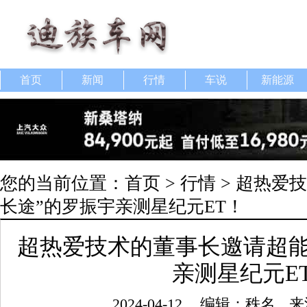
首页
新闻
行情
车说
新能源
您的当前位置：
首页
>
行情
> 超热爱
长途”的罗振宇亲测星纪元ET！
超热爱技术的董事长邀请超能
亲测星纪元E
2024-04-12
编辑：秩名
来