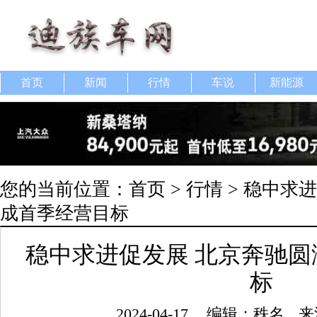
首页
新闻
行情
车说
新能源
您的当前位置：
首页
>
行情
> 稳中求
成首季经营目标
稳中求进促发展 北京奔驰
标
2024-04-17
编辑：秩名
来