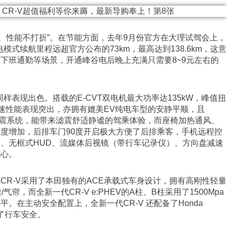
不虚标、性能不打折”。在节能方面，去年9月份官方在大理试驾会上，
纯电模式续航里程远超官方公布的73km，最高达到138.6km，这意
下班通勤等场景，开通峰谷电后晚上充满只需要8~9元左右的
上同样表现出色。搭载的E-CVT双电机最大功率达135kW，峰值扭
加速性能表现突出，亦拥有媲美EV纯电车型的安静平顺，且
应减震系统，能带来滤震舒适静谧的驾乘体验，而座椅加热通风、
度增加，后排车门90度开启极大方便了后排乘客，手机远程控
、无框式HUD、流媒体后视镜（带行车记录仪）、方向盘减速
省心。
CR-V采用了本田独有的ACE承载式车身设计，拥有高刚性轻量
帘，而全新一代CR-V e:PHEV的A柱、B柱采用了1500Mpa
。在主动安全配置上，全新一代CR-V 还配备了Honda
升了行车安全。