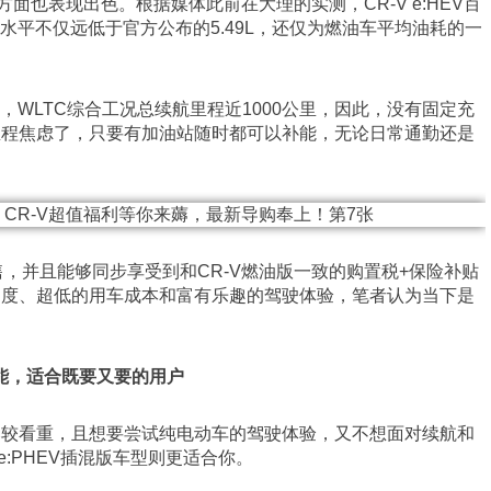
能方面也表现出色。根据媒体此前在大理的实测，CR-V e:HEV百
耗水平不仅远低于官方公布的5.49L，还仅为燃油车平均油耗的一
外充电，WLTC综合工况总续航里程近1000公里，因此，没有固定充
里程焦虑了，只要有加油站随时都可以补能，无论日常通勤还是
9万起售，并且能够同步享受到和CR-V燃油版一致的购置税+保险补贴
力度、超低的用车成本和富有乐趣的驾驶体验，笔者认为当下是
更全能，适合既要又要的用户
比较看重，且想要尝试纯电动车的驾驶体验，又不想面对续航和
e:PHEV插混版车型则更适合你。