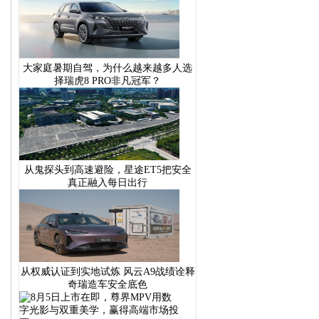
大家庭暑期自驾，为什么越来越多人选
择瑞虎8 PRO非凡冠军？
从鬼探头到高速避险，星途ET5把安全
真正融入每日出行
从权威认证到实地试炼 风云A9战绩诠释
奇瑞造车安全底色