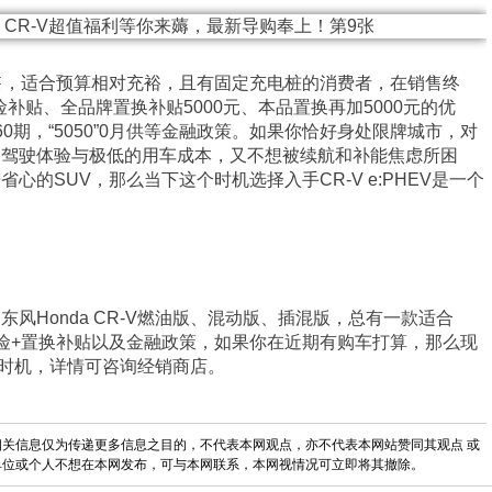
.59万起售，适合预算相对充裕，且有固定充电桩的消费者，在销售终
保险补贴、全品牌置换补贴5000元、本品置换再加5000元的优
0期，“5050”0月供等金融政策。如果你恰好身处限牌城市，对
的驾驶体验与极低的用车成本，又不想被续航和补能焦虑所困
心的SUV，那么当下这个时机选择入手CR-V e:PHEV是一个
风Honda CR-V燃油版、混动版、插混版，总有一款适合
险+置换补贴以及金融政策，如果你在近期有购车打算，那么现
好的时机，详情可咨询经销商店。
关信息仅为传递更多信息之目的，不代表本网观点，亦不代表本网站赞同其观点 或
单位或个人不想在本网发布，可与本网联系，本网视情况可立即将其撤除。