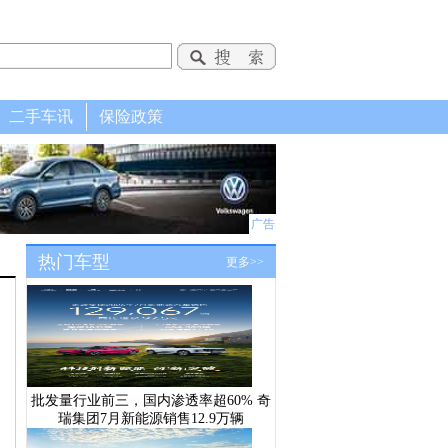
二手车讯
保险政策
广告
热门车型
更多>>
批发量行业前三，国内渗透率超60% 奇
瑞集团7月新能源销售12.9万辆