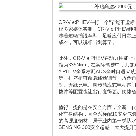
CR-V e:PHEV主打一个“节能
经多家媒体实测，CR-V e:PHEV
味着这辆插混车型，足够应付日常上
成本，可以说相当划算了。
此外，CR-V e:PHEV在动力性能
矩为335N•m，在实际驾驶中，其
e:PHEV全系标配ADS全时自适
第二排座椅可前后移动调节与放倒角
制、无线充电、脚步感应式电动尾门
拨片等配置也让出行变得更加便捷
值得一提的是在安全方面，全新一代
化车身结构，且全系标配10安全气囊/气
的高强度钢材，属于业内第一梯队水平
SENSING 360安全超感，大大提