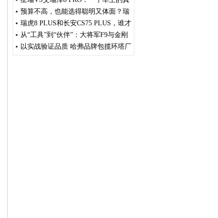
实纠结与最终惊喜
预算不高，也能选得聪明又体面？瑞
虎7卓越版越了解越动心
瑞虎8 PLUS和长安CS75 PLUS，谁才
是“真香”选择？
从“工具”到“伙伴”：大将军F9与金刚
炮谁更懂创富者的需求？
以实战验证品质 哈弗品牌包揽环塔厂
商队杯T2.1组冠亚军