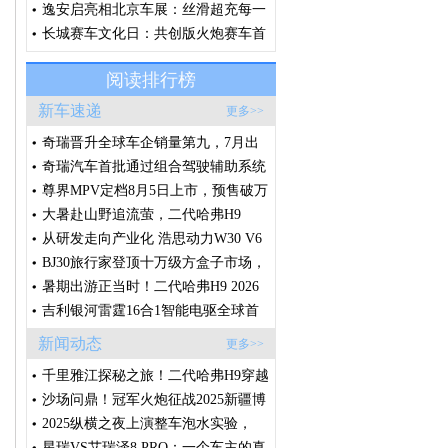
约精神，诠释“场景改装文化”
逸安启亮相北京车展：丝滑超充每一
刻，从容奔赴每一程
长城赛车文化日：共创版火炮赛车首
秀，V6火炮即将征战环塔
阅读排行榜
新车速递
更多>>
奇瑞晋升全球车企销量第九，7月出
口破20万辆，创中国车企单月出口新
奇瑞汽车首批通过组合驾驶辅助系统
纪录
国标体系认证
尊界MPV定档8月5日上市，预售破万
台的秘密藏在这些细节里
大暑赴山野追流萤，二代哈弗H9
2026款承包盛夏全家诗意出行
从研发走向产业化 浩思动力W30 V6
样机点火 将落地莲花高性能产品线
BJ30旅行家登顶十万级方盒子市场，
轻越野赛道迎来格局拐点
暑期出游正当时！二代哈弗H9 2026
款，满足一家人对越野车的所有想
吉利银河雷霆16合1智能电驱全球首
象！
发，创节能性能双纪录
新闻动态
更多>>
千里雅江探秘之旅！二代哈弗H9穿越
版征程将启，敬请期待！
沙场问鼎！冠军火炮征战2025新疆博
湖沙漠越野争霸赛
2025纵横之夜上演整车泡水实验，
G700开启全球预售
星瑞VS艾瑞泽8 PRO：一个车主的真