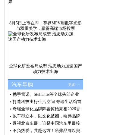
8月5日上市在即，尊界MPV用数字光影
与双重美学，赢得高端市场投票
全球化研发布局成型 浩思动力加速国产
动力技术出海
汽车导购
更多>>
携手雷诺、Stellantis等全球头部企业
浩思动力出席法国SIA大会共筑绿色
打造科技出行生活空间 奇瑞生活馆首
发展共识
店汕头盛大开业
奇瑞全球化品牌阵容惊艳亮相2026香
港车博会 全球右舵战略提速 技术生
以车型立本，以文化破圈，哈弗品牌
态价值释放
闪耀北京车展
透视北京车展：谁是中国汽车里最接
近全球化品牌的车企？
不负热爱，共赴远方！哈弗品牌以契