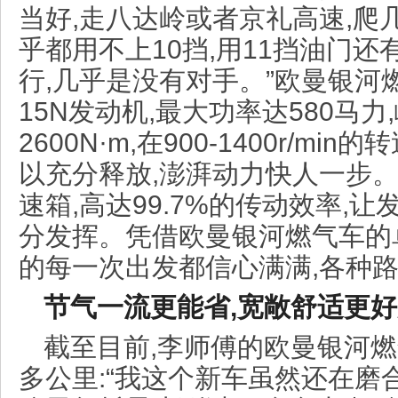
当好,走八达岭或者京礼高速,爬
乎都用不上10挡,用11挡油门还
行,几乎是没有对手。”欧曼银河
15N发动机,最大功率达580马力
2600N·m,在900-1400r/m
以充分释放,澎湃动力快人一步
速箱,高达99.7%的传动效率,
分发挥。凭借欧曼银河燃气车的
的每一次出发都信心满满,各种
节气一流更能省,宽敞舒适更
截至目前,李师傅的欧曼银河燃
多公里:“我这个新车虽然还在磨