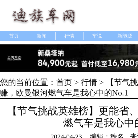
首页
新闻
行情
车说
新能源
您的当前位置：
首页
>
行情
> 【节气
赚，欧曼银河燃气车是我心中的No.1
【节气挑战英雄榜】更能省
燃气车是我心中的
2024-04-23
编辑：秩名
来