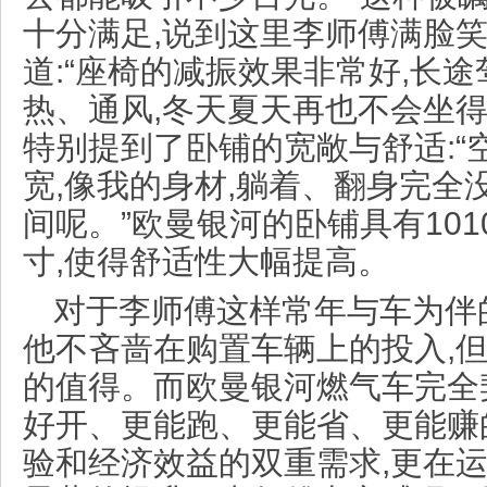
十分满足,说到这里李师傅满脸
道:“座椅的减振效果非常好,长
热、通风,冬天夏天再也不会坐得
特别提到了卧铺的宽敞与舒适:“
宽,像我的身材,躺着、翻身完全
间呢。”欧曼银河的卧铺具有10
寸,使得舒适性大幅提高。
对于李师傅这样常年与车为伴
他不吝啬在购置车辆上的投入,
的值得。而欧曼银河燃气车完全
好开、更能跑、更能省、更能赚
验和经济效益的双重需求,更在