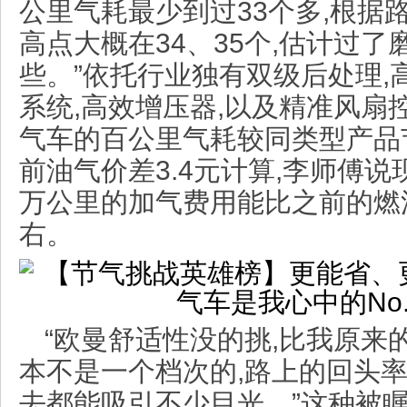
公里气耗最少到过33个多,根据
高点大概在34、35个,估计过
些。”依托行业独有双级后处理,高
系统,高效增压器,以及精准风扇
气车的百公里气耗较同类型产品节
前油气价差3.4元计算,李师傅
万公里的加气费用能比之前的燃油
右。
“欧曼舒适性没的挑,比我原来
本不是一个档次的,路上的回头率
去都能吸引不少目光。”这种被瞩