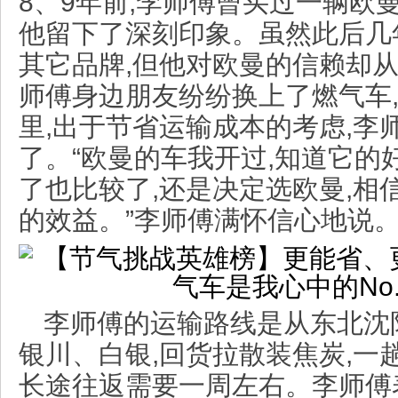
8、9年前,李师傅曾买过一辆欧
他留下了深刻印象。虽然此后几
其它品牌,但他对欧曼的信赖却从
师傅身边朋友纷纷换上了燃气车
里,出于节省运输成本的考虑,李
了。“欧曼的车我开过,知道它的
了也比较了,还是决定选欧曼,相
的效益。”李师傅满怀信心地说
李师傅的运输路线是从东北沈
银川、白银,回货拉散装焦炭,一趟
长途往返需要一周左右。李师傅表