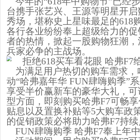
今年的“618年中购物节”已
台携手张艺兴、王源等明星开启
秀场，堪称史上星味最足的618
各行各业纷纷奉上超级给力的促
者的热情，掀起一股购物狂潮，
兵家必争的主战场。
为满足用户热切的购车需求，
动“哈弗嘉年华 FUN肆嗨购季
享受半价赢新车的豪华大礼，可
型方面，即刻购买哈弗F7可畅
贴息以及置换补贴等5大购车政
的促销政策必将助力哈弗F7持
FUN肆嗨购季 哈弗F7奉上年