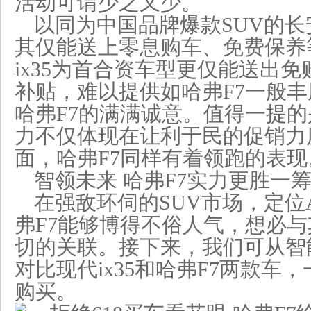
活动可谓少之又少。
以同为中国品牌爆款SUV的长安C
其仅能送上零息购车、免费保养
ix35为首合资车型更仅能送出
补贴，难以提供如哈弗F7一般
哈弗F7的满满诚意。值得一提的
力不仅体现在让利于民的促销力
面，哈弗F7同样有着领跑的表现
智领未来 哈弗F7实力更胜一
在强敌环伺的SUV市场，定位A
弗F7能够博得不俗人气，想必
切的关联。接下来，我们可从智
对比现代ix35和哈弗F7两款车
购买。