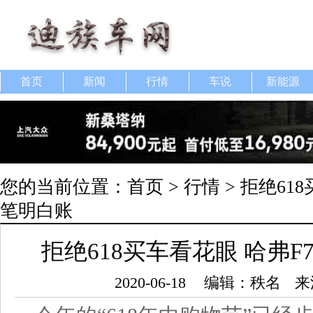
首页
新闻
行情
车说
新能源
您的当前位置：
首页
>
行情
> 拒绝61
笔明白账
拒绝618买车看花眼 哈弗
2020-06-18
编辑：秩名
来