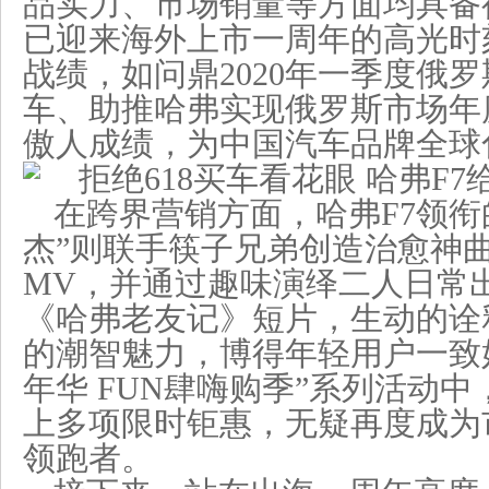
品实力、市场销量等方面均具备
已迎来海外上市一周年的高光时
战绩，如问鼎2020年一季度俄
车、助推哈弗实现俄罗斯市场年度
傲人成绩，为中国汽车品牌全球
在跨界营销方面，哈弗F7领衔
杰”则联手筷子兄弟创造治愈神曲《I
MV，并通过趣味演绎二人日常
《哈弗老友记》短片，生动的诠释
的潮智魅力，博得年轻用户一致
年华 FUN肆嗨购季”系列活动中
上多项限时钜惠，无疑再度成为
领跑者。