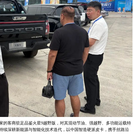
家的客商驻足品鉴火星9越野版，对其混动节油、强越野、多功能运载特
持续深耕新能源与智能化技术迭代，以中国智造硬派皮卡，携手丝路沿