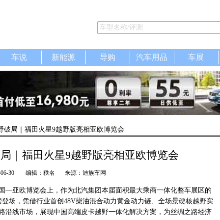
车说
新能源
导购
汽车用品
车展
越野破局｜福田火星9越野版亮相亚欧博览会
局｜福田火星9越野版亮相亚欧博览会
-06-30
编辑：秩名
来源：迪族车网
国—亚欧博览会上，作为北汽集团本届面积最大乘商一体化整车展区的
磅登场，凭借行业首创48V柴油混合动力黄金动力链、全场景硬核越野实
路沿线市场，展现中国高端皮卡越野一体化解决方案，为丝绸之路经济