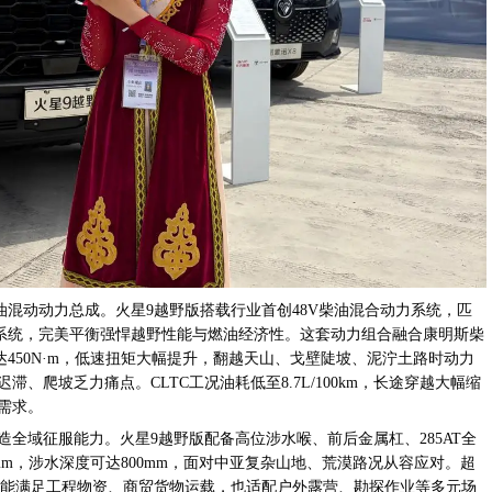
油混动动力总成。火星9越野版搭载行业首创48V柴油混合动力系统，匹
驱系统，完美平衡强悍越野性能与燃油经济性。这套动力组合融合康明斯柴
达450N·m，低速扭矩大幅提升，翻越天山、戈壁陡坡、泥泞土路时动力
、爬坡乏力痛点。CLTC工况油耗低至8.7L/100km，长途穿越大幅缩
需求。
全域征服能力。火星9越野版配备高位涉水喉、前后金属杠、285AT全
mm，涉水深度可达800mm，面对中亚复杂山地、荒漠路况从容应对。超
，既能满足工程物资、商贸货物运载，也适配户外露营、勘探作业等多元场