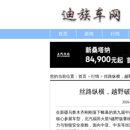
首页
新闻
行情
您的当前位置：
首页
>
行情
> 丝路纵横，
丝路纵横，越野破
2026
在新疆乌鲁木齐刚刚落下帷幕的第九届中
核心参展车型，北汽
福田火星
9越野版重
力与智能安全座舱，面向中亚、中东等丝