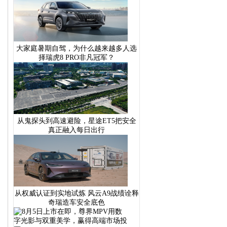
大家庭暑期自驾，为什么越来越多人选
择瑞虎8 PRO非凡冠军？
从鬼探头到高速避险，星途ET5把安全
真正融入每日出行
从权威认证到实地试炼 风云A9战绩诠释
奇瑞造车安全底色