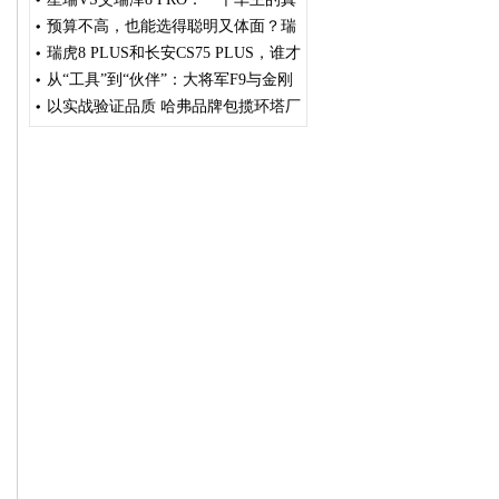
实纠结与最终惊喜
预算不高，也能选得聪明又体面？瑞
虎7卓越版越了解越动心
瑞虎8 PLUS和长安CS75 PLUS，谁才
是“真香”选择？
从“工具”到“伙伴”：大将军F9与金刚
炮谁更懂创富者的需求？
以实战验证品质 哈弗品牌包揽环塔厂
商队杯T2.1组冠亚军