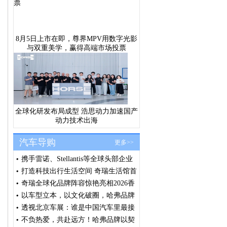
8月5日上市在即，尊界MPV用数字光影
与双重美学，赢得高端市场投票
全球化研发布局成型 浩思动力加速国产
动力技术出海
汽车导购
更多>>
携手雷诺、Stellantis等全球头部企业
浩思动力出席法国SIA大会共筑绿色
打造科技出行生活空间 奇瑞生活馆首
发展共识
店汕头盛大开业
奇瑞全球化品牌阵容惊艳亮相2026香
港车博会 全球右舵战略提速 技术生
以车型立本，以文化破圈，哈弗品牌
态价值释放
闪耀北京车展
透视北京车展：谁是中国汽车里最接
近全球化品牌的车企？
不负热爱，共赴远方！哈弗品牌以契