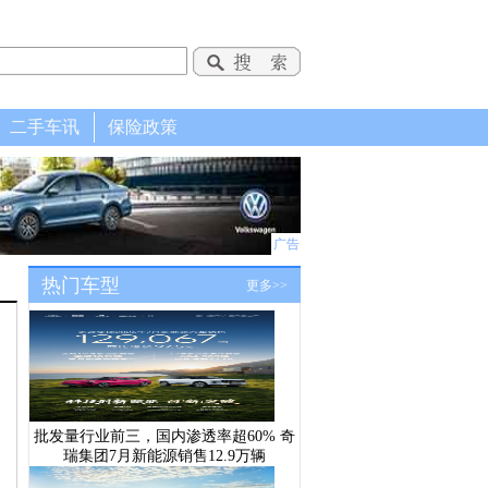
二手车讯
保险政策
广告
热门车型
更多>>
批发量行业前三，国内渗透率超60% 奇
瑞集团7月新能源销售12.9万辆