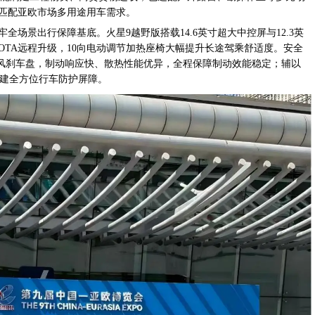
匹配亚欧市场多用途用车需求。
场景出行保障基底。火星9越野版搭载14.6英寸超大中控屏与12.3英
OTA远程升级，10向电动调节加热座椅大幅提升长途驾乘舒适度。安全
通风刹车盘，制动响应快、散热性能优异，全程保障制动效能稳定；辅以
构建全方位行车防护屏障。