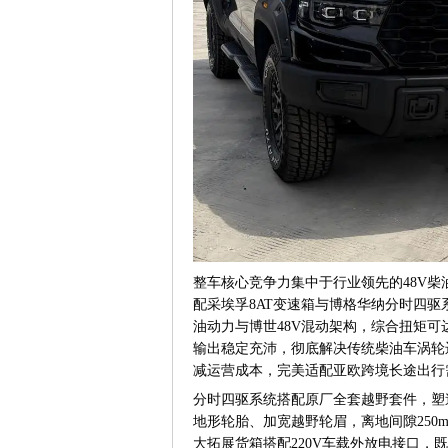
整车核心竞争力集中于行业领先的48V柴
配采埃孚8AT变速箱与博格华纳分时四
油动力与博世48V混动架构，综合扭矩可
输出稳定充沛，彻底解决传统柴油车涡轮迟滞
减运营成本，完美适配亚欧跨境长途出行
分时四驱系统搭配原厂全套越野套件，塑造
地形轮胎、加宽越野轮眉，离地间隙250
大拓展货箱搭配220V车载外放电接口