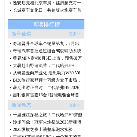
约精神，诠释“场景改装文化”
逸安启亮相北京车展：丝滑超充每一
刻，从容奔赴每一程
长城赛车文化日：共创版火炮赛车首
秀，V6火炮即将征战环塔
阅读排行榜
新车速递
更多>>
奇瑞晋升全球车企销量第九，7月出
口破20万辆，创中国车企单月出口新
奇瑞汽车首批通过组合驾驶辅助系统
纪录
国标体系认证
尊界MPV定档8月5日上市，预售破万
台的秘密藏在这些细节里
大暑赴山野追流萤，二代哈弗H9
2026款承包盛夏全家诗意出行
从研发走向产业化 浩思动力W30 V6
样机点火 将落地莲花高性能产品线
BJ30旅行家登顶十万级方盒子市场，
轻越野赛道迎来格局拐点
暑期出游正当时！二代哈弗H9 2026
款，满足一家人对越野车的所有想
吉利银河雷霆16合1智能电驱全球首
象！
发，创节能性能双纪录
新闻动态
更多>>
千里雅江探秘之旅！二代哈弗H9穿越
版征程将启，敬请期待！
沙场问鼎！冠军火炮征战2025新疆博
湖沙漠越野争霸赛
2025纵横之夜上演整车泡水实验，
G700开启全球预售
星瑞VS艾瑞泽8 PRO：一个车主的真