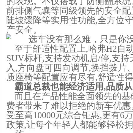
的表现。不仅搭载了防侧翻系统、
前排侧气囊等同级领先的安全配
陡坡缓降等实用性功能,全方位
产安全。
至于舒适性配置上,哈弗H2自
SUV标杆,支持发动机启/停,支
入,方向盘可四向调节,换挡拨片
质座椅等配置应有尽有,舒适性
霸道总裁也能经济适用,品质
而且在产品性能全面领先的基础
费者带来了难以拒绝的新车优惠
受至高10000元综合钜惠,更有6
政策,让每个年轻人都能够轻松拥