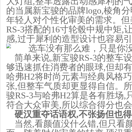
大灯组,整车透露出动感犀利的
的当属新宝骏的品牌logo,棱角
年轻人对个性化审美的需求。但
RS-3搭配的16寸轮毂中规中矩
感,过于犀利的造型设计也容易
简单来说,新宝骏RS-3的整车
够迅速抓住消费者的眼球,但却有
哈弗H2将时尚元素与经典风格巧
张,但整车气质却更显得自信。所
骏RS-3与哈弗H2算是各有胜场
符合大众审美,所以综合得分也
硬汉重夺话语权,不张扬但也得
当然,看颜值没什么错,但只看