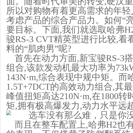
面。随着时代审美的转变,硬汉重
所以对购物有着更高需求的年轻
考虑产品的综合产品力。如何“亮
要目标。下面,我们就选取哈弗H
骏RS-3 CVT精英型进行比较,
料的“肌肉男”呢?
首先在动力方面,新宝骏RS-3搭载
组合,该款发动机最大功率为73k
143N·m,综合表现中规中矩。而
1.5T+7DCT的高效动力组合,其最
峰值扭矩高达210N·m,在180
矩,拥有极高爆发力,动力水平远
而且在整车配置上,哈弗H2也有