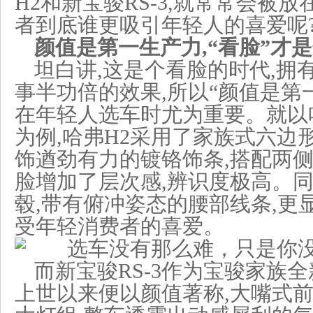
H2和新宝骏RS-3,就常常会被
者到底谁更吸引年轻人的喜爱呢
颜值是第一生产力,“看脸”才
坦白讲,这是个看脸的时代,拥
事半功倍的效果,所以“颜值是第
在年轻人选车时尤为重要。就以哈
为例,哈弗H2采用了家族式六边
饰遒劲有力的镀铬饰条,搭配两侧
脸增加了层次感,辨识度极高。同
毂,带有俯冲姿态的腰部线条,更
受年轻消费者的喜爱。
而新宝骏RS-3作为宝骏家族
上世以来便以颜值著称,大嘴式