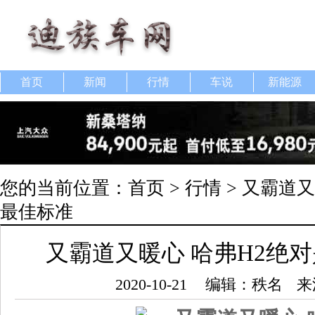
首页
新闻
行情
车说
新能源
您的当前位置：
首页
>
行情
> 又霸道
最佳标准
又霸道又暖心 哈弗H2绝
2020-10-21
编辑：秩名
来