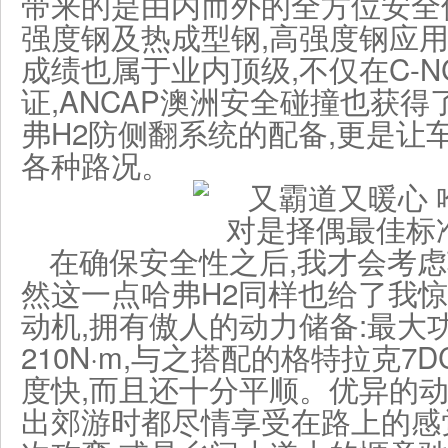
带来的是由内而外的全方位安全
强度钢及热成型钢,高强度钢应用
成绩也属于业内顶级,不仅在C-N
证,ANCAP澳洲安全碰撞也获
弗H2防侧翻系统的配备,更是让
各种路况。
在确保安全性之后,我才会考虑
然这一点哈弗H2同样也给了我惊
动机,拥有傲人的动力储备:最大功
210N·m,与之搭配的格特拉克7
度快,而且还十分平顺。优异的动
出郊游时都尽情享受在路上的感