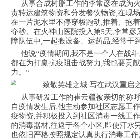
从事合成树脂工作的李常彦在成为火
责转运建筑物资和分发餐饮物资,在现场
在一片泥水里不停穿梭跑动,推着、抱
夺秒。在火神山医院投入第5天,李常彦
障队伍中,一起搬设备、运药品,经常干
他说“疫情期间,我不是一个人在战
都在为打赢抗疫阻击战努力,我也要贡
力。“
从事研发工作的崔云疆被亲切的称呼为
自疫情发生后,他主动参加社区志愿工作
疫物资,并积极投入到社区消毒一线工作
的消毒器材,往返于各个小区,即使汗水
也依旧严格按照规定认真执行消毒工作