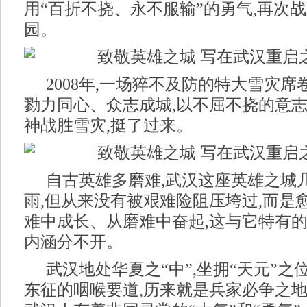
用“百折不挠、永不服输”的勇气,再次战
园。
2008年,一场猝不及防的特大雪灾
勠力同心、众志成城,以不屈不挠的意
神战胜雪灾,挺了过来。
自古英雄多磨难,武汉这座英雄之城
雨,但从来没有被艰难险阻压垮过,而是
难中成长、从磨难中奋起,这与它特有
内涵分不开。
武汉地处华夏之“中”,坐拥“天元”之
东征的咽喉要道,历来就是兵家必争之地