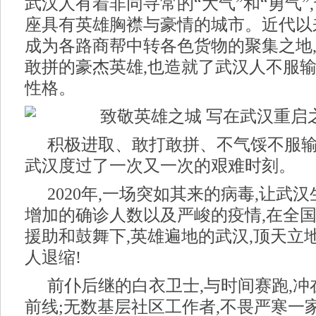
武汉人有着非同寻常的“大气”和“勇气”
座具有英雄胸襟与豪情的城市。近代以
成为各路商帮中转各色货物的聚集之地
敢拼的豪杰英雄,也造就了武汉人不服
性格。
积极进取、敢打敢拼、不气馁不服输
武汉度过了一次又一次的艰难时刻。
2020年,一场突如其来的病毒,让武
增加的确诊人数以及严峻的疫情,在全
援助和鼓舞下,英雄遍地的武汉,顶天立
人退缩!
前仆后继的白衣卫士,与时间赛跑,
前线;无数基层社区工作者,不畏严寒一