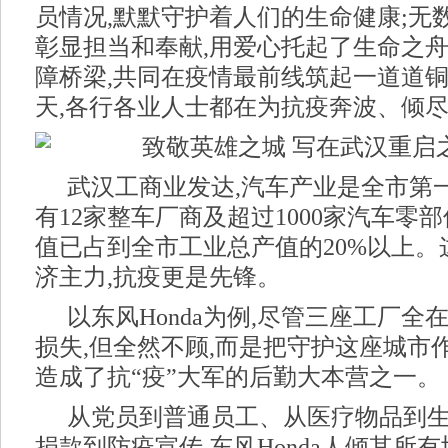
员情况,默默守护着人们的生命健康;无
彰显担当和奉献,用爱心托起了生命之舟
障桥梁,共同在疫情最前线筑起一道道
天,各行各业人士都在为抗疫奔波、倾
武汉工商业发达,汽车产业是全市第
有12家整车厂商及超过1000家汽车零
值已占到全市工业总产值的20%以上。
济主力,抗疫更是先锋。
以东风Honda为例,尽管三座工厂全
损失,但全然不顾,而是把守护这座城市
造成了抗“疫”大军的后勤大本营之一。
从党员到普通员工、从医疗物品到
捐款到防疫宣传,东风Honda人倾其所