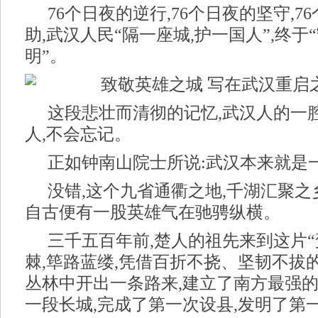
76个日夜的逆行,76个日夜的坚守,7
助,武汉人民“隔一座城,护一国人”,终于
明”。
这段悲壮而清彻的记忆,武汉人的一
人,不会忘记。
正如钟南山院士所说:武汉本来就是
没错,这个九省通衢之地,千湖汇聚之
自古便有一股英雄气在驰骋纵横。
三千五百年前,楚人的祖先来到这片“
棘,筚路蓝缕,凭借百折不挠、坚韧不拔
丛林中开出一条路来,建立了南方最强的
一段长城,完成了第一次设县,发明了第一