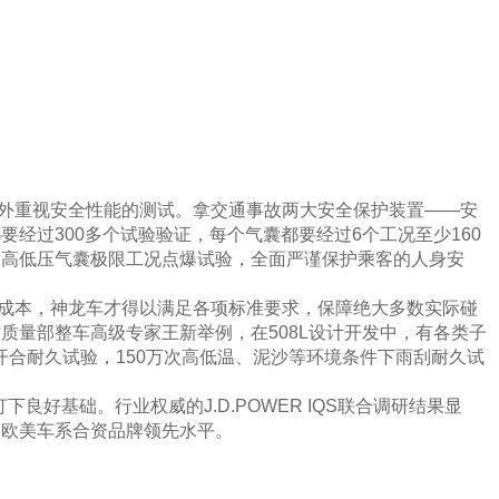
外重视安全性能的测试。拿交通事故两大安全保护装置——安
经过300多个试验验证，每个气囊都要经过6个工况至少160
的高低压气囊极限工况点爆试验，全面严谨保护乘客的人身安
成本，神龙车才得以满足各项标准要求，保障绝大多数实际碰
质量部整车高级专家王新举例，在508L设计开发中，有各类子
开合耐久试验，150万次高低温、泥沙等环境条件下雨刮耐久试
下良好基础。行业权威的J.D.POWER IQS联合调研结果显
内欧美车系合资品牌领先水平。