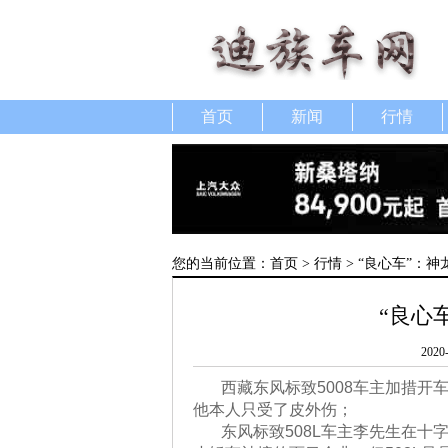
首页
新闻
行情
您的当前位置：
首页
>
行情
> “良心车”：神
“良心
2020
西藏东风标致5008车主加措开
他本人只受了皮外伤；
东风标致508L车主李先生在