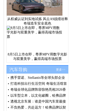
从权威认证到实地试炼 风云A9战绩诠释
奇瑞造车安全底色
8月5日上市在即，尊界MPV用数字光影
与双重美学，赢得高端市场投票
汽车导购
更多>>
携手雷诺、Stellantis等全球头部企业
浩思动力出席法国SIA大会共筑绿色
打造科技出行生活空间 奇瑞生活馆首
发展共识
店汕头盛大开业
奇瑞全球化品牌阵容惊艳亮相2026香
港车博会 全球右舵战略提速 技术生
以车型立本，以文化破圈，哈弗品牌
态价值释放
闪耀北京车展
透视北京车展：谁是中国汽车里最接
近全球化品牌的车企？
不负热爱，共赴远方！哈弗品牌以契