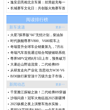
约精神，诠释“场景改装文化”
逸安启亮相北京车展：丝滑超充每一
刻，从容奔赴每一程
长城赛车文化日：共创版火炮赛车首
秀，V6火炮即将征战环塔
阅读排行榜
新车速递
更多>>
火星7探界版“66”无忧计划，柴油加
电放肆野
时代旗舰尊界V800、V680双车上
市，售价64.8万元起，全国展车现已
奇瑞晋升全球车企销量第九，7月出
到店
口破20万辆，创中国车企单月出口新
奇瑞汽车首批通过组合驾驶辅助系统
纪录
国标体系认证
尊界MPV定档8月5日上市，预售破万
台的秘密藏在这些细节里
大暑赴山野追流萤，二代哈弗H9
2026款承包盛夏全家诗意出行
从研发走向产业化 浩思动力W30 V6
样机点火 将落地莲花高性能产品线
BJ30旅行家登顶十万级方盒子市场，
轻越野赛道迎来格局拐点
新闻动态
更多>>
千里雅江探秘之旅！二代哈弗H9穿越
版征程将启，敬请期待！
沙场问鼎！冠军火炮征战2025新疆博
湖沙漠越野争霸赛
2025纵横之夜上演整车泡水实验，
G700开启全球预售
星瑞VS艾瑞泽8 PRO：一个车主的真