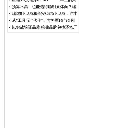
实纠结与最终惊喜
预算不高，也能选得聪明又体面？瑞
虎7卓越版越了解越动心
瑞虎8 PLUS和长安CS75 PLUS，谁才
是“真香”选择？
从“工具”到“伙伴”：大将军F9与金刚
炮谁更懂创富者的需求？
以实战验证品质 哈弗品牌包揽环塔厂
商队杯T2.1组冠亚军