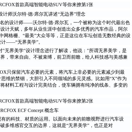
设计师
沃尔特·德·席尔瓦讲述“无边界”理念
著名的设计师——沃尔特·德·席尔瓦，一个被称为这个时代最出色
具设计天赋，多年从业生涯中创造出众多优秀的汽车作品，阿尔
”中网格栅、“最美”大众等等，正是这位在车坛创造无数经典的设
设计——“无界美学”。
瓦对"无界美学"设计理念进行了解读，他说："所谓无界美学，是
边界，带来自由、不被束缚，前卫而前瞻，给人科技感与美感兼
CFOX只保留汽车必要的元素，将汽车上非必要的元素减少到最
计思维的禁锢，大胆引入不同领域的多元灵感。比如用“X”作为
，将材料工程与设计完美结合，使车辆拥有纯净的线条、多变的
RCFOX ECF Concept 概念车
于现有的科技、材质的运用。以面向未来的前瞻视野进行汽车设
破多维感官交互的边界，这就是“无界美学”，也正是对