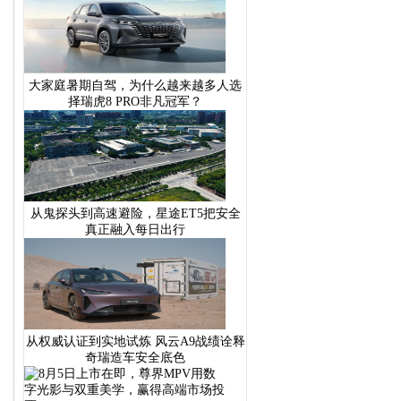
大家庭暑期自驾，为什么越来越多人选
择瑞虎8 PRO非凡冠军？
从鬼探头到高速避险，星途ET5把安全
真正融入每日出行
从权威认证到实地试炼 风云A9战绩诠释
奇瑞造车安全底色