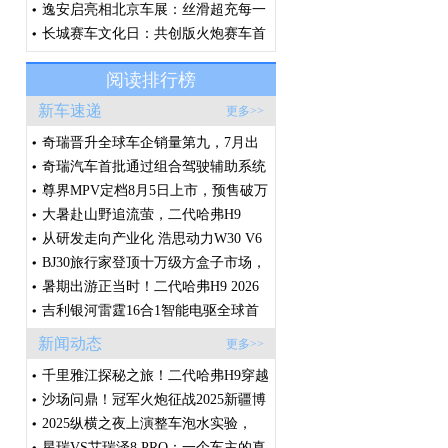
约精神，诠释“场景改装文化”
逸安启亮相北京车展：丝滑超充每一
刻，从容奔赴每一程
长城赛车文化日：共创版火炮赛车首
秀，V6火炮即将征战环塔
阅读排行榜
新车速递
更多>>
奇瑞晋升全球车企销量第九，7月出
口破20万辆，创中国车企单月出口新
奇瑞汽车首批通过组合驾驶辅助系统
纪录
国标体系认证
尊界MPV定档8月5日上市，预售破万
台的秘密藏在这些细节里
大暑赴山野追流萤，二代哈弗H9
2026款承包盛夏全家诗意出行
从研发走向产业化 浩思动力W30 V6
样机点火 将落地莲花高性能产品线
BJ30旅行家登顶十万级方盒子市场，
轻越野赛道迎来格局拐点
暑期出游正当时！二代哈弗H9 2026
款，满足一家人对越野车的所有想
吉利银河雷霆16合1智能电驱全球首
象！
发，创节能性能双纪录
新闻动态
更多>>
千里雅江探秘之旅！二代哈弗H9穿越
版征程将启，敬请期待！
沙场问鼎！冠军火炮征战2025新疆博
湖沙漠越野争霸赛
2025纵横之夜上演整车泡水实验，
G700开启全球预售
星瑞VS艾瑞泽8 PRO：一个车主的真