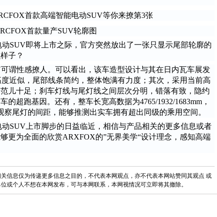
ARCFOX首款量产SUV轮廓图
纯电动SUV即将上市之际，官方突然放出了一张只显示尾部轮廓的
么样子？
V可谓性感撩人。可以看出，该车造型设计与其在日内瓦车展发
t 概念车高度近似，尾部线条简约，整体饱满有力度；其次，采用当前高
技范儿十足；刹车灯线与尾灯线之间层次分明，错落有致，隐约
超跑基因。还有，整车长宽高数据为4765/1932/1683mm，
，再观察尾灯的间距，能够推测出实车拥有超出同级的乘用空间。
纯电动SUV上市脚步的日益临近，相信与产品相关的更多信息或者
更为全面的欣赏ARXFOX的”无界美学“设计理念，感知高端
关信息仅为传递更多信息之目的，不代表本网观点，亦不代表本网站赞同其观点 或
单位或个人不想在本网发布，可与本网联系，本网视情况可立即将其撤除。