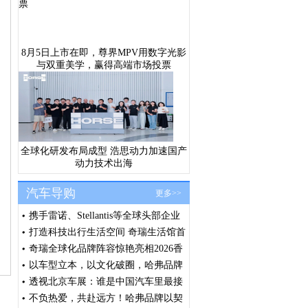
8月5日上市在即，尊界MPV用数字光影
与双重美学，赢得高端市场投票
全球化研发布局成型 浩思动力加速国产
动力技术出海
汽车导购
更多>>
携手雷诺、Stellantis等全球头部企业
浩思动力出席法国SIA大会共筑绿色
打造科技出行生活空间 奇瑞生活馆首
发展共识
店汕头盛大开业
奇瑞全球化品牌阵容惊艳亮相2026香
港车博会 全球右舵战略提速 技术生
以车型立本，以文化破圈，哈弗品牌
态价值释放
闪耀北京车展
透视北京车展：谁是中国汽车里最接
近全球化品牌的车企？
不负热爱，共赴远方！哈弗品牌以契