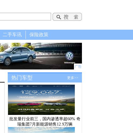
二手车讯
保险政策
广告
热门车型
更多>>
批发量行业前三，国内渗透率超60% 奇
瑞集团7月新能源销售12.9万辆