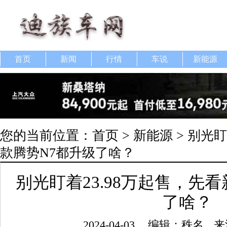
首页
新闻
行情
车说
新能源
您的当前位置：
首页
>
新能源
> 别光盯
款腾势N7都升级了啥？
别光盯着23.98万起售，先
了啥？
2024-04-03
编辑：秩名
来