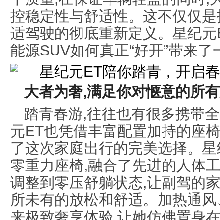
控稳定性与舒适性。这不仅仅是
适驾驶的彻底重新定义。星纪元E
能源SUV如何真正“好开”带来
大
者
为
奢
,
满足你对惬意的所有
踏青春游,往往也有很多携带
元ET也凭借丰富配置加持的座椅
了这次家庭出行的完美选择。星
零重力座椅,融合了先进的人体工
调整到零压舒躺状态,让副驾的
所未有的放松和舒适。加热通风
来极致奢享体验,让她仿佛置身在