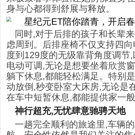
身与心都得到舒展与释放。
同时,对于后排的孩子和长辈来
虑周到。后排座椅不仅支持四向电
度到129度的无级靠背角度调节
电动可调,无论是想要坐着欣赏窗
躺下休息,都能轻松满足。特别
动放倒,秒变卧室大床房,无论是
在车中短暂休息,都能提供家一
神行超充,无忧肆意驰骋天地
一趟完全顺利的旅途里,车辆
航、安全性依然是我们关注的焦