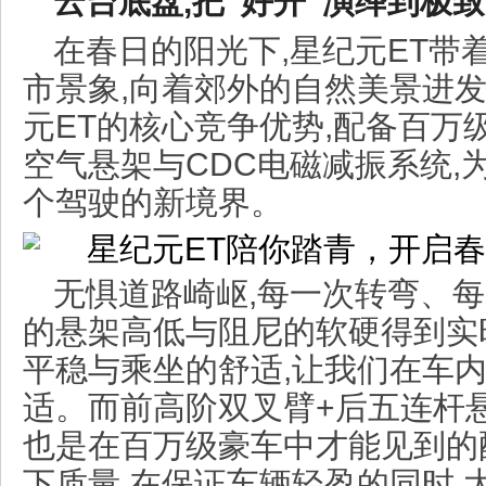
云台底盘,把“好开”演绎到极致
在春日的阳光下,星纪元ET带
市景象,向着郊外的自然美景进
元ET的核心竞争优势,配备百万
空气悬架与CDC电磁减振系统,
个驾驶的新境界。
无惧道路崎岖,每一次转弯、每
的悬架高低与阻尼的软硬得到实
平稳与乘坐的舒适,让我们在车
适。而前高阶双叉臂+后五连杆
也是在百万级豪车中才能见到的
下质量,在保证车辆轻盈的同时,