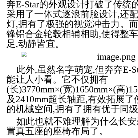
奔E-Star的外观设计打破了传
采用了一体式逐浪前脸设计,还配
灯,拥有了极强的视觉冲击力。
锋铝合金轮毂相辅相助,使得整
足,动静皆宜。
此外,虽然名字萌宠,但奔奔E-S
能让人小看。它不仅拥有
(长)3770mm×(宽)1650mm×(
及2410mm超长轴距,有效拓展
的机械空间,拥有了拥有优于同
如此也就不难理解为什么长安
置真五座的座椅布局了。