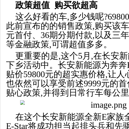
政策超值 购买欲超高
这么好看的车,多少钱呢?698
此前宣布的的销售政策,购买该车
元首付、36期分期付款,以及三年
等金融政策,可谓超值多多。
更重要的是,这个5月,在长安
下乡活动中。长安新能源为奔奔E-
贴价59800元的超实惠价格,让
也依然可以享受前述9999元的
贴心政策,并得到日常行车每公里
在这个长安新能源全新E家族
E-Star将成功担当起排头兵和先