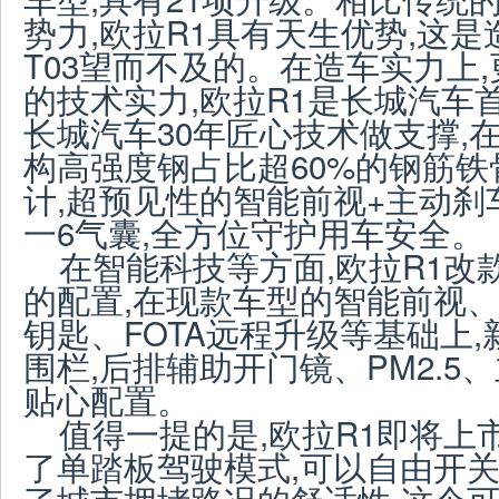
势力,欧拉R1具有天生优势,这
T03望而不及的。
在造车实力上
,
的技术实力
,
欧拉
R1是长城汽车
长城汽车30年匠心技术做支撑,
构高强度钢占比超60%的钢筋铁骨
计,超预见性的智能前视+主动
一6气囊,全方位守护用车安全。
在智能科技等方面,欧拉R1改
的配置,在现款车型的智能
前
视
钥匙
、FOTA
远程
升级等基础上,
围栏,后排辅助开门镜、PM2.5
贴心配置。
值得一提的是
,
欧拉
R1即将上
了单踏板驾驶模式,可以自由开关