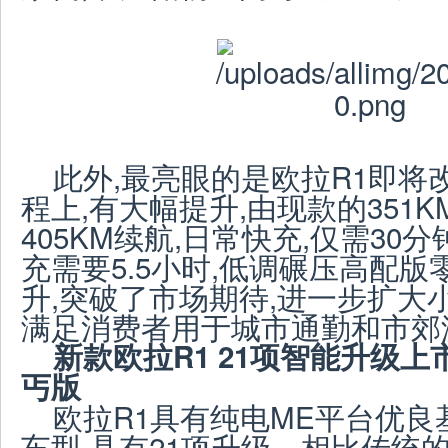
此外,最亮眼的是欧拉R1即将
程上,有大幅提升,由现款的351
405KM续航,日常快充,仅需30分钟(
充需要5.5小时,低调碾压高配版
升,突破了市场期待,进一步扩大
满足消费者用于城市通勤和市郊
新款欧拉R1
21项智能升级
上
丐版
欧拉R1具有纯电ME平台优良
车型,具有21项升级。相比传统