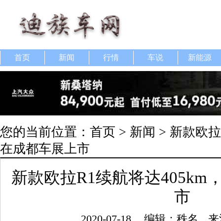
首页
新闻
行情
车说
新能源
您的当前位置：
首页
>
新闻
> 新款欧拉
在成都车展上市
新款欧拉R1续航将达405k
市
2020-07-18
编辑：秩名
来