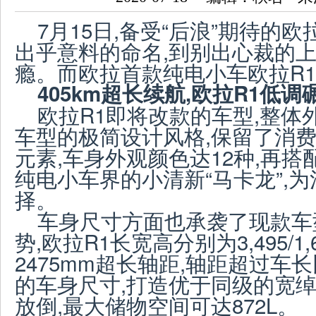
7月15日,备受“后浪”期待的
出乎意料的命名,到别出心裁的上
瘾。而欧拉首款纯电小车欧拉R
4
05
km超长续航,欧拉R1低调
欧拉R1即将改款的车型,整体
车型的极简设计风格,保留了消费
元素,车身外观颜色达12种,再搭
纯电小车界的小清新“马卡龙”,
择。
车身尺寸方面也承袭了现款车
势,欧拉R1长宽高分别为3,495/1,66
2475mm超长轴距,轴距超过车长
的车身尺寸,打造优于同级的宽绰
放倒,最大储物空间可达872L。