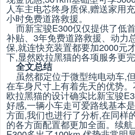
人车主电芯终身质保,赠送家用充
小时免费道路救援。
而新宝骏E300仅仅提供了低首
补贴、3年免费道路救援、动力总
保,就连快充装置都要加2000
下,显然欧拉黑猫的各项服务更
全文总结
虽然都定位于微型纯电动车,但
在车身尺寸上有着先天的优势。
欧拉黑猫的设计确实比新宝骏E3
好感,一辆小车走可爱路线基本
方面,我们也进行了分析,在同样
的各方面配置都更加全面。续航
E300多出了100km,优势非常