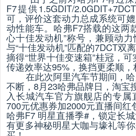
F7提供1.5GDIT/2.0GDIT
可，评价这套动力总成系统可媲
动性能车。哈弗F7搭载的这两
心十佳发动机”称号，兼顾动力
与“十佳发动机”匹配的7DCT
摘得“世界十佳变速箱”桂冠，可
传递效率达95%，换挡更柔顺
在此次阿里汽车节期间，哈弗
不断，8月23哈弗品牌日，淘宝
入长城汽车官方旗舰店的专属
700元优惠券加2000元直播间
哈弗F7 明星直播季#，锁定长
有更多神秘明星大咖与壕礼等你
买！