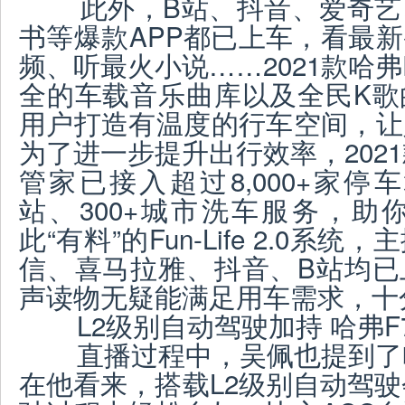
此外，B站、抖音、爱奇艺
书等爆款APP都已上车，看最
频、听最火小说……2021款哈
全的车载音乐曲库以及全民K歌
用户打造有温度的行车空间，让
为了进一步提升出行效率，202
管家已接入超过8,000+家停车场
站、300+城市洗车服务，助
此“有料”的Fun-Life 2.0
信、喜马拉雅、抖音、B站均已
声读物无疑能满足用车需求，十
L2级别自动驾驶加持 哈弗F
直播过程中，吴佩也提到了哈
在他看来，搭载L2级别自动驾驶