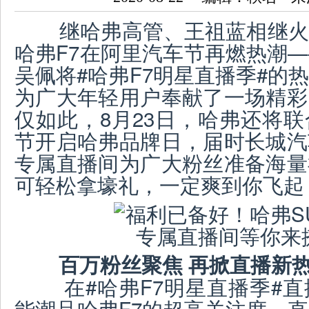
继哈弗高管、王祖蓝相继火
哈弗F7在阿里汽车节再燃热潮
吴佩将#哈弗F7明星直播季#的
为广大年轻用户奉献了一场精彩
仅如此，8月23日，哈弗还将
节开启哈弗品牌日，届时长城汽
专属直播间为广大粉丝准备海量
可轻松拿壕礼，一定爽到你飞起
百万粉丝聚焦 再掀直播新
在#哈弗F7明星直播季#直
能潮品哈弗F7的超高关注度，