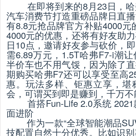
在即将到来的8月23日，哈
汽车消费节打造重磅品牌日直播
有8.8元抢品牌官方补贴4000元
4000元的优惠，还将有好友助
日10点，邀请好友参与砍价，
需6.89万元，1.5T哈弗F7-
半价车也不用气馁，因为除了直
期购买哈弗F7还可以享受至高2
惠。玩法多样、钜惠立享，堪
会，可谓买到即是赚到，千万不
首搭Fun-Life 2.0系统 2
面进阶
作为一款“全球智能潮品SUV
技配置自然十分优秀。比如识别率