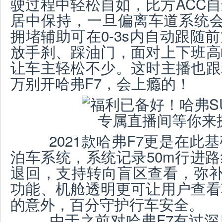
驶过程中轻松自如，比方ACC
居中保持，一旦偏离车道系统会
拥堵辅助可在0-3s内自动跟随
放手刹、踩油门，面对上下班高
让车主轻松不少。这时主播也跟
万别开哈弗F7，会上瘾的！
2021款哈弗F7更是在此基
泊车系统，系统记录50m行进
退回，支持转向盲区查看，弥补
功能、机舱透明更可让用户查看
的意外，百分守护行车安全。
由于之前对哈弗F7有过深