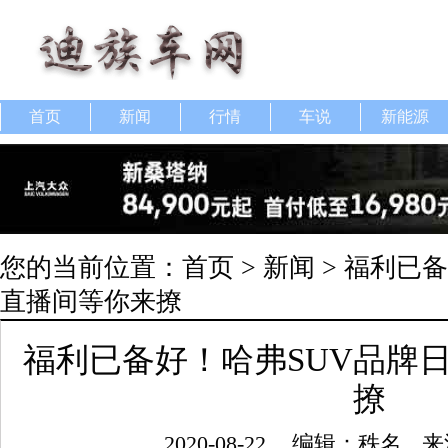
首页
新闻
行情
车说
新能源
您的当前位置：
首页
>
新闻
> 福利已
直播间等你来撩
福利已备好！哈弗SUV品牌
撩
2020-08-22
编辑：秩名
来