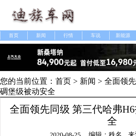
首页
新闻
行情
车说
新能源
您的当前位置：
首页
>
新闻
> 全面领
碉堡级被动安全
全面领先同级 第三代哈弗H
全
2020-08-25
编辑：秩名
来