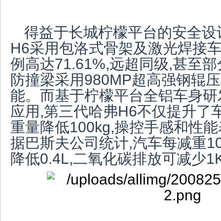
得益于长城柠檬平台的安全设
H6采用包洛式骨架及激光焊接车
例高达71.61%,远超同级,甚至
防撞梁采用980MP超高强钢辊
能。而基于柠檬平台全铝车身研
应用,第三代哈弗H6不仅提升了
重量降低100kg,操控手感和性
据巴斯夫公司统计,汽车每减重10
降低0.4L,二氧化碳排放可减少1