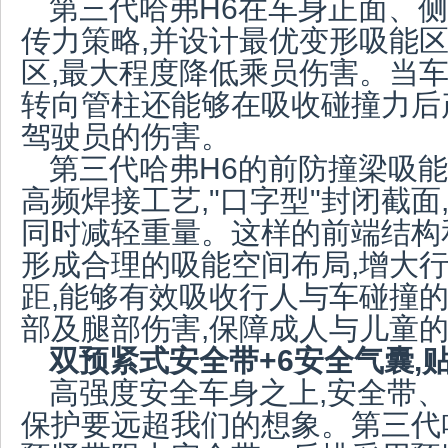
第三代哈弗H6在车身正面、
传力策略,并设计最优变形吸能
区,最大程度降低乘员伤害。当车
转向管柱还能够在吸收碰撞力后
驾驶员的伤害。
第三代哈弗H6的前防撞梁吸
高频焊接工艺,"口字型"封闭截面
同时减轻重量。这样的前端结构
形成合理的吸能空间布局,增大
距,能够有效吸收行人与车碰撞的
部及腿部伤害,保障成人与儿童
双预紧式安全带
+6安全气囊,
高强度安全车身之上,安全带
保护要远超我们的想象。第三代