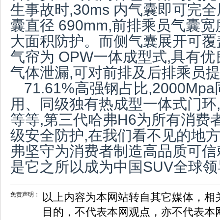
生事故时,30ms 内气囊即可完
囊直径 690mm,前排乘员气囊宽
大面积防护。而侧气囊展开可覆
气帘为 OPW一体成型式,具有
气体泄漏,可对前排及后排乘员
71.61%高强钢占比,2000
用、同级独有热成型一体式门环
等等,第三代哈弗H6为所有消费
级安全防护,在我们看不见的地方
弗坚守为消费者制造高品质可信
是它之所以成为中国SUV全球
免责声明：
以上内容为本网站转自其它媒体，相
目的，不代表本网观点，亦不代表本