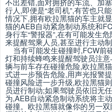
不出差错,面对拥挤的车流、加
行人,即便是“老司机”,有苦也
情况下,拥有欧拉黑猫的车主就显
猫的AEB自动紧急制动系统和F
身行车“警报器”,在有可能发生
来提醒驾乘人员,甚至进行主动制
当有可能发生碰撞时,FCW前
灯和持续蜂鸣来提醒驾驶员注意
辆与前车存在碰撞危险,欧拉黑
式进一步预告危险,用声光报警提
碰撞风险进一步升级,欧拉黑猫
员进行制动;如果驾驶员依旧无
为,AEB自动紧急制动系统将主
碰撞。欧拉黑猫就像你的另一双