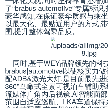
一体化头枕,同时座椅靠背还增
了“brabus|automotive”专
豪华感知,在保证豪华质感与乘坐
以最大化、最贴近用户的方式,
围,提升整体驾乘品质。
同时,基于WEY品牌领先的科技实
brabus|automotive以硬
配ADB&激光大灯,是目前最先
360°鸟瞰式全景可视泊车辅助
流媒体广角内后视镜,AI智能面
范围自适应巡航、LKA车道保持