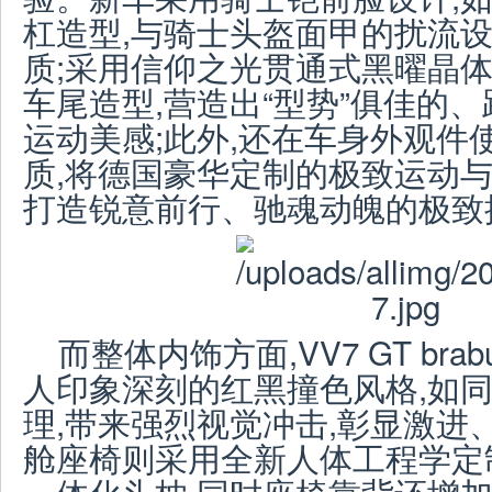
杠造型,与骑士头盔面甲的扰流设
质;采用信仰之光贯通式黑曜晶体
车尾造型,营造出“型势”俱佳的
运动美感;此外,还在车身外观件
质,将德国豪华定制的极致运动与
打造锐意前行、驰魂动魄的极致
而整体内饰方面,VV7 GT brabu
人印象深刻的红黑撞色风格,如
理,带来强烈视觉冲击,彰显激进
舱座椅则采用全新人体工程学定