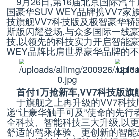
9月26日,第16届北京国际汽
国豪华SUV WEY品牌携VV7家
技旗舰VV7科技版及极智豪华轿跑S
斯版闪耀登场,与众多国际一线
技,以领先的科技实力开启智能豪
WEY品牌比肩世界豪华品牌的不
首付
1
万抢新车
,VV7
科技版旗
于旗舰之上再升级的VV7科技
递“让豪华触手可及”使命的先行
全科技、智能科技三大升级,以
舒适的驾乘体验、更创新的智能