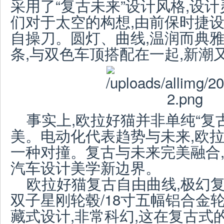
采用了“复古未来”设计风格,设计
们对于太空的构想,由前保时捷设
自操刀。圆灯、曲线,温润而典雅
条,与双色车顶搭配在一起,新潮
事实上,欧拉好猫并非单纯“复古
美。电动化代表趋势与未来,欧
一种对撞。复古与未来完美融合,
汽车设计美学新边界。
欧拉好猫复古自由曲线,极幻复
双子星刚轮毂/18寸五幅铝合金
藏式设计,非常科幻,这在复古式