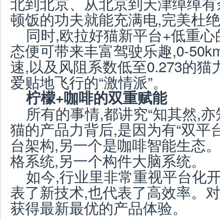
北到北京、从北京到天津绰绰有
顿饭的功夫就能充满电,完美杜
同时,欧拉好猫新平台+低重心
态便可带来丰富驾驶乐趣,0-50km
速,以及风阻系数低至0.273的
爱贴地飞行的“激情派”。
柠檬+咖啡的双重赋能
所有的事情,都讲究“知其然,
猫的产品力背后,是因为有“双平
台架构,另一个是咖啡智能生态。
格系统,另一个构件大脑系统。
如今,行业里非常重视平台化
表了新技术,也代表了高效率。对
获得最新最优的产品体验。