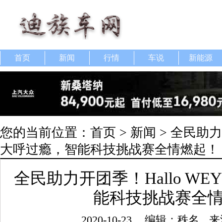
首页
新闻
行情
车说
新能源
您的当前位置：
首页
>
新闻
> 全民助力
大呼过瘾，智能科技挑战赛全情燃起！
全民助力开团季！Hallo W
能科技挑战赛全
2020-10-23
编辑：秩名
来