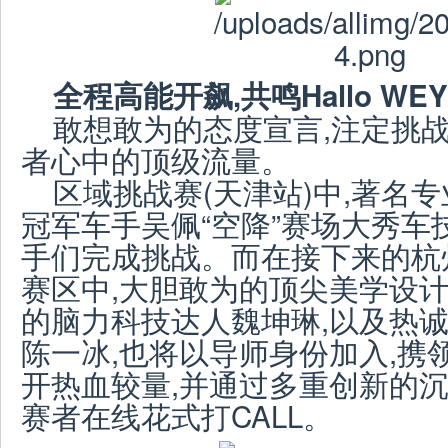
全程高能开飙,共鸣Hallo WE
敢想敢为的态度宣言,注定挑
者心中的顶级流量。
区域挑战赛(天津站)中,著名专业
冠军车手吴佩“空降”赛场大秀车
手们完成挑战。而在接下来的杭
赛区中,大胆敢为的顶尖美学设
的脑力科技达人魏坤琳,以及热
陈一冰,也将以导师身份加入,携
开热血较量,并通过多重创新的沉
赛者在线花式打CALL。