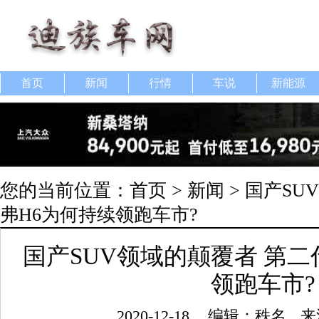
首页
新闻
行情
车说
新能源
您的当前位置：
首页
>
新闻
> 国产S
弗H6为何持续领跑车市?
国产SUV领域的颠覆者 第二
领跑车市?
2020-12-18
编辑：秩名
来