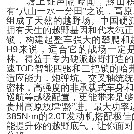
塘上钲声隔岭闻，黔山积
有“八山一水一分田”之说，高
组成了天然的越野场。中国硬
拥有天生的越野基因和代表纯正
锁，构建起整车强大的攀爬和
H9来说，适合它的战场一定
林。得益于专为硬派越野打造的
速TOD智能四驱和三把锁的哈
适应能力，
炮
弹坑、
交叉轴
统统
密林，高强度的
非承载式车身
和
巡航等越级配置，更能带来足够
贵州高原放肆“黔”进。
最大功率
385N·m的2.0T
发动机
搭配极佳
能提升你的越野底气，让你面对