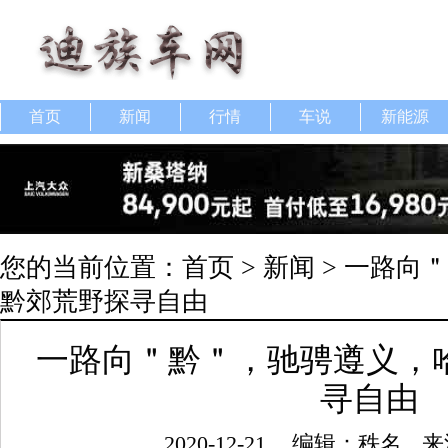
首页
新闻
行情
车说
新能源
您的当前位置：
首页
>
新闻
> 一路向
黔郊荒野探寻自由
一路向＂黔＂，驰骋遵义，
寻自由
2020-12-21
编辑：秩名
来