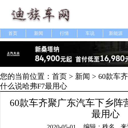
首页
新闻
行情
车说
新能源
您的当前位置：
首页
>
新闻
> 60款
什么说哈弗F7最用心
60款车齐聚广东汽车下乡阵营
最用心
2020-05-01
编辑：秩名
来