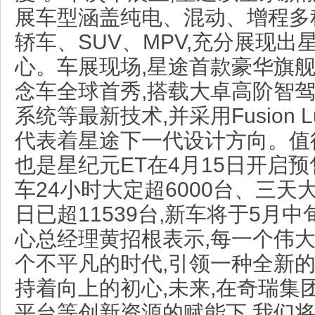
展车型涵盖纯电、混动、增程多
轿车、SUV、MPV,充分展现
心。车展现场,星途首款豪华旗舰新
念车全球首秀,搭载大卓高阶智驾
系统等最新技术,并采用Fusion L
代表着星途下一代设计方向。值
也是星纪元ET在4月15日开启
车24小时大定超6000台、三天大
日已超11539台,新车将于5月
心总经理黄招根表示,每一个伟大
个不平凡的时代,引领一种全新的
持着向上的初心,未来,在奇瑞集
平台等创新资源的赋能下,我们