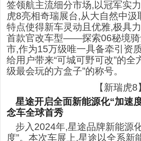
签领航主流细分市场,以冠军实
虎8亮相奇瑞展台,从大自然中汲
特点使得新车灵动且优雅,极具力
首款官改车型——探索06秘境
市,作为15万级唯一具备牵引资
给用户带来“可城可野可改”的全方
级最会玩的方盒子”的称号。
【新瑞虎8
星途开启全面新能源化“加速度” 
念车全球首秀
步入2024年,星途品牌新能源
度”。本次车展上,星途以全系新