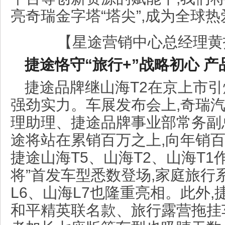
亮奇瑞金字塔“塔尖”,成为全球
【星途营销中心总经理黄
捷途恪守“旅行
+”战略初心
产
捷途品牌继山海T2在京上市引
强劲实力。车展发布会上,奇瑞
理助理、捷途品牌事业部常务副
途将站在累销百万之上,向年销百
捷途山海T5、山海T2、山海T1
将”首发车型悉数登场,家庭旅行
L6、山海L7也隆重亮相。此外,捷
和平精英联名款、旅行露营拖挂车