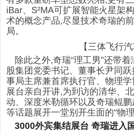
iBar、S²MA可扩展智能火星
术的概念产品,尽显技术奇瑞的
局。
【三体飞行汽
除此之外,奇瑞“理工男”还带
股集团党委书记、董事长尹同跃
事局主席兼首席执行官、物理学
展台亲自开讲,为到访的清华、
动、深度米勒循环以及奇瑞鲲鹏超
等话题展开一堂别开生面的“物理
3000外宾
集结
展台
奇瑞进入