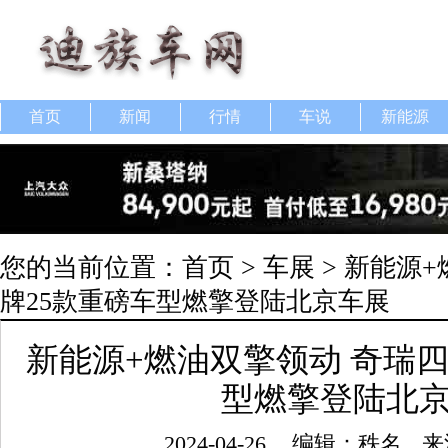
首页
新闻
行情
车说
新能源
您的当前位置：
首页
>
车展
> 新能源
牌25款重磅车型燃擎登陆北京车展
新能源+燃油双擎领动 奇瑞四
型燃擎登陆北
2024-04-26
编辑：秩名
来