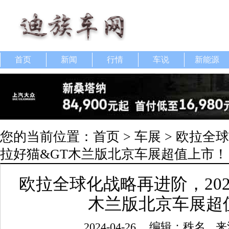
首页
新闻
行情
车说
新能源
您的当前位置：
首页
>
车展
> 欧拉全球
拉好猫&GT木兰版北京车展超值上市！
欧拉全球化战略再进阶，202
木兰版北京车展超
2024-04-26
编辑：秩名
来