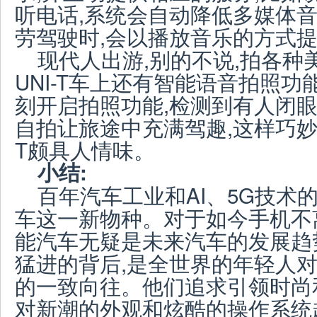
听电话,系统会自动降低多媒体音
劳驾驶时,会以播放音乐的方式
现代人出游,别的不说,拍各种
UNI-T车上还有智能语音拍照功能
刻开启拍照功能,检测到有人闭眼
自拍让旅途中充满驾趣,这样巧妙
T颇具人情味。
小结:
百年汽车工业和AI、5G技术
车这一新物种。对于如今手机不
能汽车无疑是未来汽车的发展趋
猛进的背后,是全世界的年轻人
的一致向往。他们追求引领时尚
对新潮的外观和炫酷的操作系统