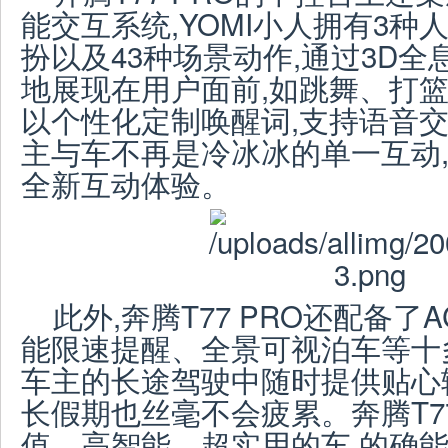
能交互系统,YOMI小人拥有3种
扮以及43种场景动作,通过3D
地展现在用户面前,如跳舞、打篮
以个性化定制唤醒词,支持语音交
主与车不再是冷冰冰的单一互动
全新互动体验。
此外,奔腾T77 PRO还配备了
能限速提醒、全景可视泊车等十
车主的长途驾驶中随时提供贴心
长假期也丝毫不会疲累。奔腾T77
值、高智能、超实用的车,的确