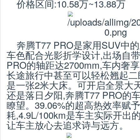
价格区间:10.58万~13.88万
奔腾T77 PRO是家用SUV中
车色配合光影折学设计,出场自带
PRO的轴距达2700mm,车内奢
长途旅行中甚至可以轻松翘起二
是一张2米大床。可开启全景大
还是落日夕阳,奔腾T77 PRO
瞭望。39.06%的超高热效率赋
耗,4.9L/100km是车主实际开
让车主放心去追求诗与远方。