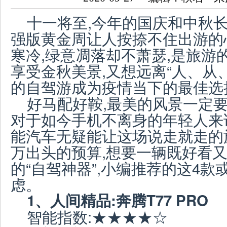
十一将至,今年的国庆和中秋长
强版黄金周让人按捺不住出游的
寒冷,绿意凋落却不萧瑟,是旅游
享受金秋美景,又想远离“人、从
的自驾游成为疫情当下的最佳选
好马配好鞍,最美的风景一定要
对于如今手机不离身的年轻人来
能汽车无疑能让这场说走就走的
万出头的预算,想要一辆既好看又
的“自驾神器”,小编推荐的这4
虑。
1、
人间精品:奔腾
T
77 PRO
智能指数:★★★★☆