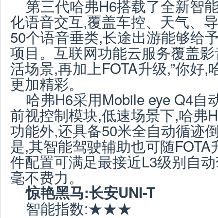
第三代哈弗H6搭载了全新智能
化语音交互,覆盖车控、天气、
50个语音垂类,长途出游能够给
项目。互联网功能云服务覆盖影
活场景,再加上FOTA升级,”你好
更加精彩。
哈弗H6采用Mobile eye Q
前视控制模块,低速场景下,哈弗
功能外,还具备50米全自动循迹
是,其智能驾驶辅助也可随FOTA
件配置可满足最接近L3级别自动
毫不费力。
惊艳黑马:长安U
NI-T
智能指数:★★★