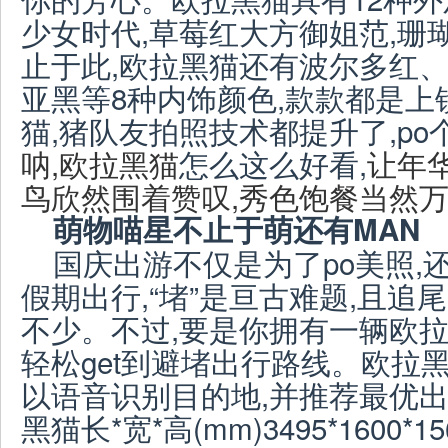
少女时代,草莓红大方御姐范,珊
止于此,欧拉黑猫还有波尔多红
亚黑等8种内饰颜色,款款都是
猫,猪队友拍照技术都提升了,po个
呐
,欧拉黑猫
怎么这么好看,
让年
鸟欣然围着赞叹
,
秀色饱餐当然
萌物喵星不止于萌还有MAN
国庆出游不仅是为了po美照,
假期出行,“堵”是亘古难题,且
不少。不过,要是你拥有一辆欧拉
轻松get到避堵出行路线。欧拉
以语音识别目的地,并推荐最优出
黑猫长*宽*高(mm)3495*1600*