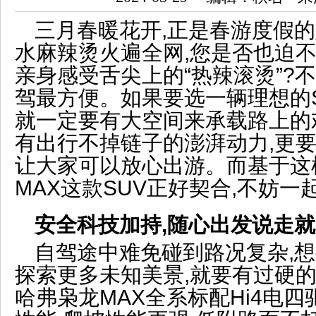
三月春暖花开,正是春游度假的
水麻辣烫火遍全网,您是否也迫不
亲身感受舌尖上的“热辣滚烫”?
驾最方便。如果要选一辆理想的S
就一定要有大空间来承载路上的
有出行不掉链子的澎湃动力,更要
让大家可以放心出游。而基于这
MAX这款SUV正好契合,不妨
安全科技加持,随心出发说走
自驾途中难免碰到路况复杂,想
探索更多未知美景,就要有过硬
哈弗枭龙MAX全系标配Hi4电四