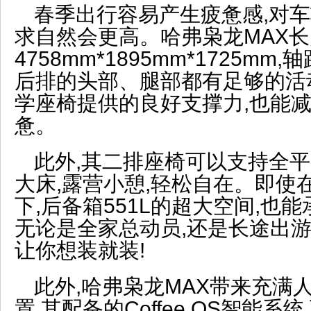
春季出行容易产生疲惫感,对
求自然会更高。哈弗枭龙MAX
4758mm*1895mm*1725mm
后排的头部、腿部都有足够的活
学座椅提供的良好支撑力,也能
惫。
此外,其二排座椅可以支持全平放
大床,露营小憩,轻松自在。即使
下,后备箱551L的超大空间,也
无论是全家总动员,还是长途出游,
让你想装就装!
此外,哈弗枭龙MAX带来充满
置,其配备的Coffee OS智能