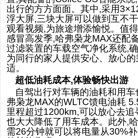
出行的方方面面。其中,采用3×1
浮大屏,三块大屏可以做到互不干
观看视频,为旅途增添愉悦。值得
感冒高发季,哈弗枭龙MAX还配备
过滤装置的车载空气净化系统,确
为同行的家人提供安心、放心的
适。
超低油耗成本,体验畅快出游
自驾出行对车辆的油耗和用车
弗枭龙MAX的WLTC馈电油耗 5.5
里程超过1200km,可以放心去追
也大大降低了用车成本。此外,哈
需26分钟就可以将电量从30%补