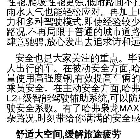
性能,爬坡性能更强,低附路面不
雨水天气也能轻松应对。再加上
力和多种驾驶模式,即使经验较
路况,不再局限于普通的城市道路
肆意驰骋,放心发出去追求诗和远
安全也是大家关注的重点。毕
人出行的车。在被动安全方面,哈
量使用高强度钢,有效提高车辆的
乘员安全。在主动安全方面,哈弗枭
L2+级智能驾驶辅助系统,可以
驶安全系数。有了哈弗枭龙MAX
杂路况,时刻带给你满满的安全
舒适大空间,缓解旅途疲劳