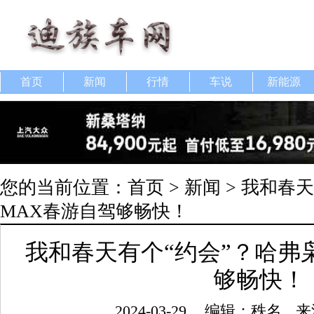
首页
新闻
行情
车说
新能源
您的当前位置：
首页
>
新闻
> 我和春
MAX春游自驾够畅快！
我和春天有个“约会”？哈弗
够畅快！
2024-03-29
编辑：秩名
来